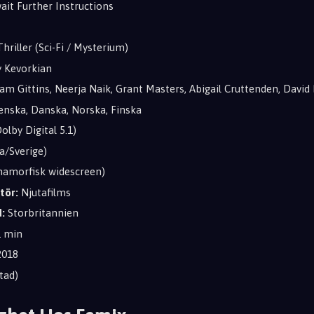
it Further Instructions
hriller (Sci-Fi / Mysterium)
 Kevorkian
am Gittins, Neerja Naik, Grant Masters, Abigail Cruttenden, David
nska, Danska, Norska, Finska
olby Digital 5.1)
a/Sverige)
amorfisk widescreen)
tör:
Njutafilms
:
Storbritannien
1 min
018
tad)