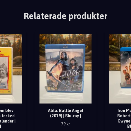
Relaterade produkter
m blev
Alita: Battle Angel
Iron Ma
n tesked
(2019) | Blu-ray |
Robert
alender |
Gwynet
79 kr
|
Bl