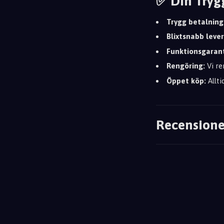
✅ Din Tryg
Trygg betalning
Blixtsnabb leve
Funktionsgarant
Rengöring:
Vi re
Öppet köp:
Allti
Recensione