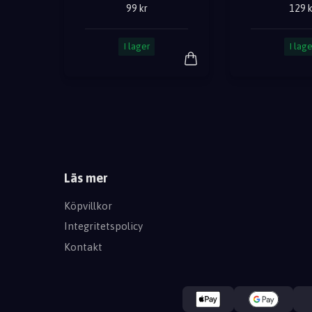
99 kr
129 k
I lager
I lage
Läs mer
Köpvillkor
Integritetspolicy
Kontakt