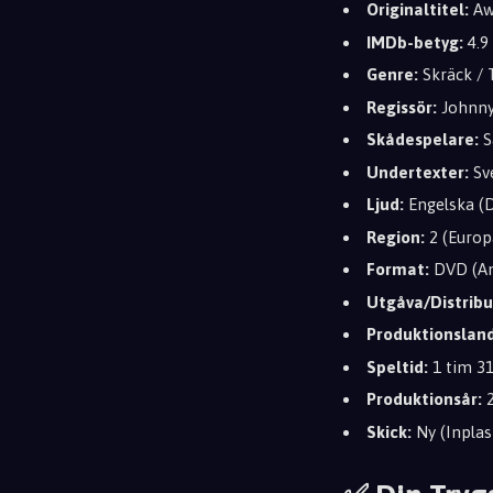
Originaltitel:
Awa
IMDb-betyg:
4.9
Genre:
Skräck / T
Regissör:
Johnny
Skådespelare:
S
Undertexter:
Sve
Ljud:
Engelska (D
Region:
2 (Europ
Format:
DVD (An
Utgåva/Distribu
Produktionsland
Speltid:
1 tim 3
Produktionsår:
2
Skick:
Ny (Inplas