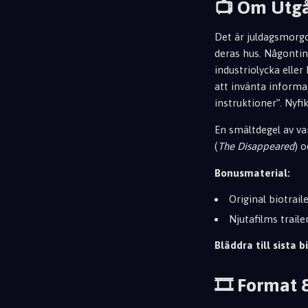
📺 Om Utg
Det är juldagsmorgo
deras hus. Någontin
industriolycka eller
att invänta inform
instruktioner”. Nyf
En smältdegel av va
(
The Disappeared
) 
Bonusmaterial:
Original biotrail
Njutafilms trail
Bläddra till sista bi
🎞️ Format 