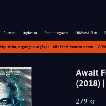
Format
Inplastat
Samlarutgåvor
Utländsk film
Nya titlar, utgångna utgåvor – Allt för filmentusiasten. - Vi fy
Await F
(2018) 
279 kr