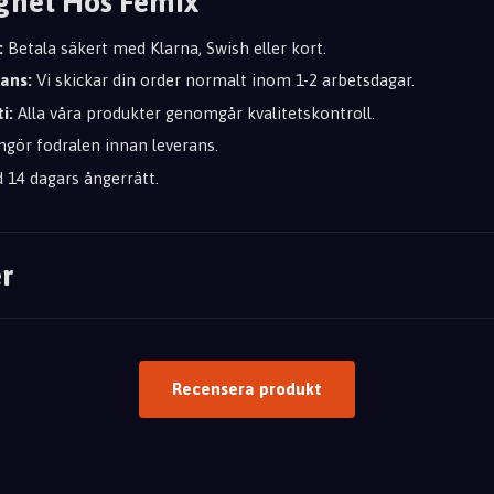
ghet Hos Femix
:
Betala säkert med Klarna, Swish eller kort.
rans:
Vi skickar din order normalt inom 1-2 arbetsdagar.
i:
Alla våra produkter genomgår kvalitetskontroll.
ngör fodralen innan leverans.
d 14 dagars ångerrätt.
r
Recensera produkt