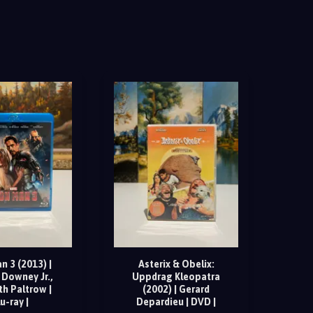
n 3 (2013) |
Asterix & Obelix:
 Downey Jr.,
Uppdrag Kleopatra
h Paltrow |
(2002) | Gerard
u-ray |
Depardieu | DVD |