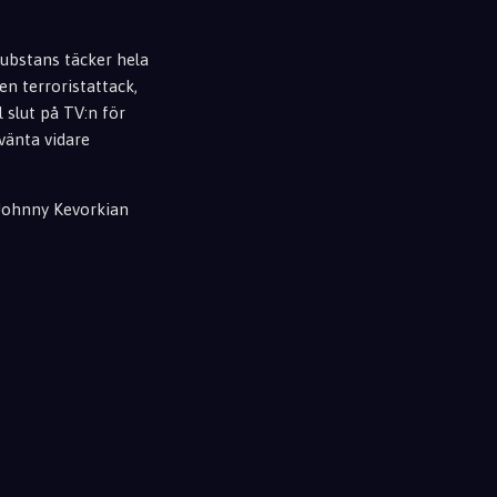
substans täcker hela
en terroristattack,
l slut på TV:n för
vänta vidare
 Johnny Kevorkian