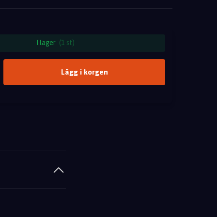
I lager
(1 st)
Lägg i korgen