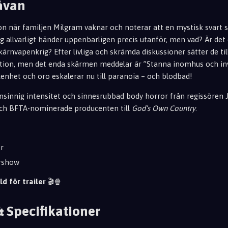
åvan
n när familjen Milgram vaknar och noterar att en mystisk svart 
g allvarligt händer uppenbarligen precis utanför, men vad? Är det 
 kärnvapenkrig? Efter livliga och skrämda diskussioner sätter de til
ation, men det enda skärmen meddelar är ”Stanna inomhus och in
ikenhet och oro eskalerar nu till paranoia – och blodbad!
nsinnig intensitet och sinnesrubbad body horror från regissören
och BFTA-nominerade producenten till
God’s Own Country
.
er
ershow
ld för trailer
🎬🍿
& Specifikationer