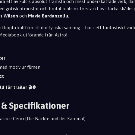
ara ett av Fulcis absolut främsta och mest underskattade verk, dä
gotisk atmosfär och brutal realism, förstärkt av starka skådesp
s Wilson
och
Mavie Bardanzellu
.
klippta kultfilm till din fysiska samling – här i ett fantastiskt va
 Mediabook-utförande från Astro!
ter
.
ed motiv ur filmen
gg
ld för trailer 🎬🍿
 & Specifikationer
trice Cenci (Die Nackte und der Kardinal)