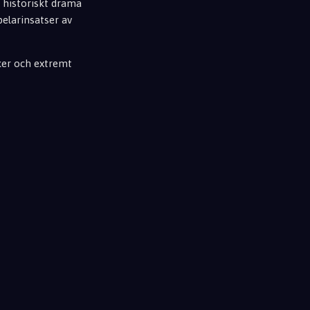
r historiskt drama
elarinsatser av
cker och extremt