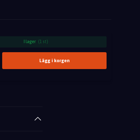
I lager
(1 st)
Lägg i korgen