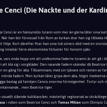
e Cenci (Die Nackte und der Kardi
e Cenci är en hänsynslös tyrann som mer än gärna låter sina lust
. När han blir förvissad från Rom av kyrkan drar han sig tillbaka ti
t följe. Kort därefter firar han sina två söners död med en storsl
ång innebär färre ekonomiska förluster för honom själv.
e, vars enda hopp om att undkomma faderns tyranni är att gå i klos
 att klä sig i sorgkläder. Den rasande fadern skändar då Beatrice 
r en gång för alla. Tillsammans med sin tjänare och resten av fam
t mörda fadern. Men kyrkan låter gripa dem alla, högst medvetna 
gga beslag på familjen Cencis enorma förmögenhet. Tortyr och in
erkännande... men Beatrice tiger.
visuellt slående kultklassiker, mästerligt regisserad av skräckle
ssa
i rollen som Beatrice Cenci och
Tomas Milian
som Olimpio Cal