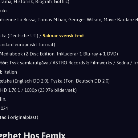
rama, Historisk, Biografi, Gothic)
ulci
drienne La Russa, Tomas Milian, Georges Wilson, Mavie Bardanzel
ska (Deutsche UT) /
Saknar svensk text
tandard europeiskt format)
Mediabook (2-Disc Edition: Inkluderar 1 Blu-ray + 1 DVD)
tör:
Tysk samlarutgåva / ASTRO Records & Filmworks / Sedna / Imp
:
Italien
elska (Englisch DD 2.0), Tyska (Ton: Deutsch DD 2.0)
 HD 1.78:1 / 1080p (23,976 bilder/sek)
in.
024
ad i originalplast)
gghet Hos Femix