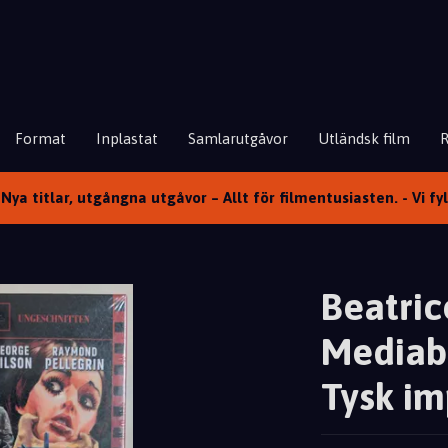
Format
Inplastat
Samlarutgåvor
Utländsk film
Nya titlar, utgångna utgåvor – Allt för filmentusiasten. - Vi fy
Beatric
Mediab
Tysk im