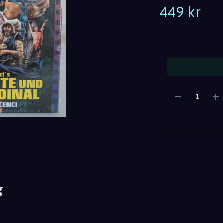
449 kr
g