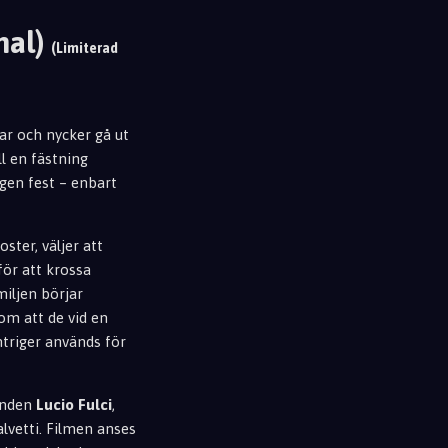
nal)
(Limiterad
ar och nycker gå ut
ll en fästning
agen fest – enbart
ter, väljer att
för att krossa
iljen börjar
om att de vid en
triger används för
genden
Lucio Fulci
,
vetti. Filmen anses