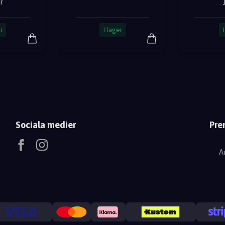
r
r
I lager
Sociala medier
Pre