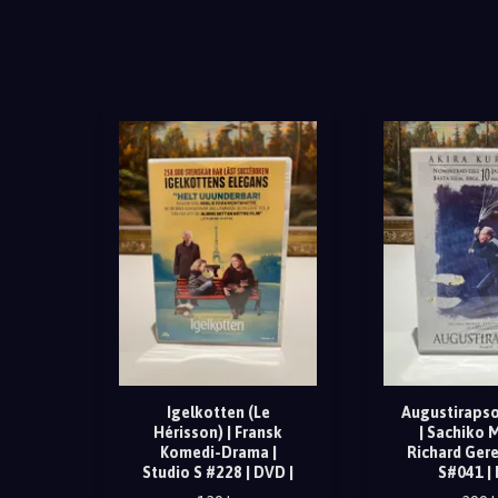
Igelkotten (Le
Augustirapso
Hérisson) | Fransk
| Sachiko 
Komedi-Drama |
Richard Gere
Studio S #228 | DVD |
S#041 |