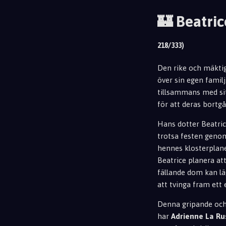
🏰 Beatric
218/333)
Den rike och mäktig
över sin egen familj
tillsammans med sit
för att deras bortg
Hans dotter Beatric
trotsa festen genom
hennes klosterplane
Beatrice planera at
fällande dom kan lä
att tvinga fram ett 
Denna gripande och 
har
Adrienne La Ru