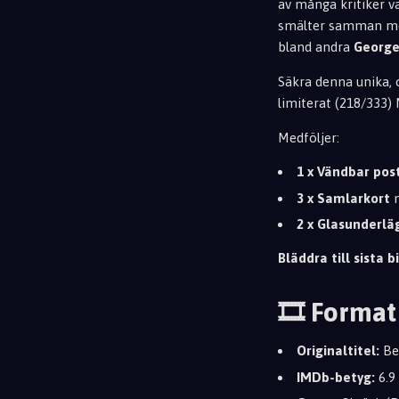
av många kritiker v
smälter samman med 
bland andra
George
Säkra denna unika, o
limiterat (218/333)
Medföljer:
1 x Vändbar pos
3 x Samlarkort
m
2 x Glasunderlä
Bläddra till sista bi
🎞️ Format
Originaltitel:
Bea
IMDb-betyg:
6.9