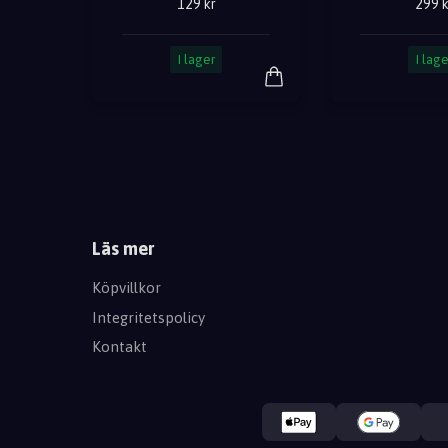
129 kr
299 k
I lager
I lage
Läs mer
Köpvillkor
Integritetspolicy
Kontakt