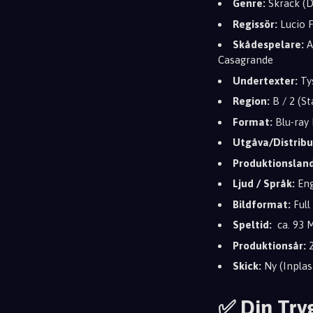
Genre:
Skräck (D
Regissör:
Lucio F
Skådespelare:
A
Casagrande
Undertexter:
Ty
Region:
B / 2 (S
Format:
Blu-ray 
Utgåva/Distribu
Produktionsland
Ljud / Språk:
Eng
Bildformat:
Full
Speltid:
ca. 93 M
Produktionsår:
2
Skick:
Ny (Inplast
✅ Din Try