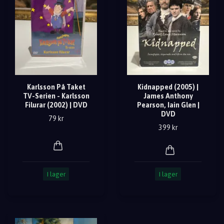
Karlsson På Taket
Kidnapped (2005) |
TV-Serien - Karlsson
James Anthony
Filurar (2002) | DVD
Pearson, Iain Glen |
DVD
79 kr
399 kr
I lager
I lager