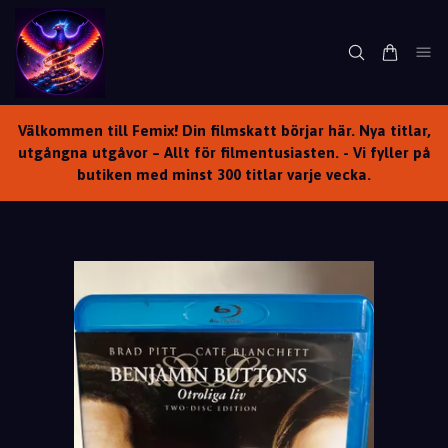
Välkommen till Femix! Din filmskatt börjar här. Nya titlar,
utgångna utgåvor – Allt för filmentusiasten. - Vi fyller på
butiken med minst 300 titlar varje vecka.