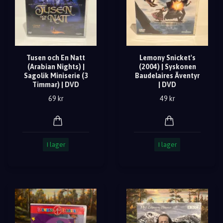
Tusen och En Natt
Lemony Snicket's
(Arabian Nights) |
(2004) | Syskonen
Sagolik Miniserie (3
Baudelaires Äventyr
Timmar) | DVD
| DVD
69 kr
49 kr
I lager
I lager