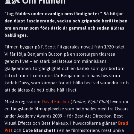
⏳👶 Om Filmen
”Jag föddes under ovanliga omständigheter.” Så börjar
den djupt fascinerande, vackra och gripande berättelsen
om en man som föds åttio år gammal och sedan åldras
baklänges.
Filmen bygger på F. Scott Fitzgeralds novell från 1920-talet.
Vi får följa Benjamin Button på en storslagen tidsresa
genom livet – en stark berättelse om människans
glädjeämnen, förgänglighet och en kärlek som går bortom
tid och rum. I centrum står Benjamin och hans livs stora
kärlek Daisy, som kämpar för att hålla fast vid varandra trots
att de åldras åt helt olika håll i livet.
Mästerregissören
David Fincher
(
Zodiac
,
Fight Club
) levererar
en fängslande filmupplevelse som belönades med tre Oscars
under Academy Awards 2009 – för Best Art Direction, Best
Visual Effects och Best Makeup. I huvudrollerna glänser
Brad
Pitt
och
Cate Blanchett
i en av filmhistoriens mest unika