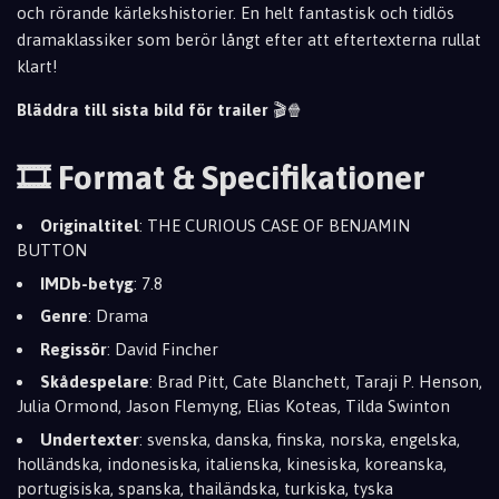
och rörande kärlekshistorier. En helt fantastisk och tidlös
dramaklassiker som berör långt efter att eftertexterna rullat
klart!
Bläddra till sista bild för trailer
🎬🍿
🎞️ Format & Specifikationer
Originaltitel
: THE CURIOUS CASE OF BENJAMIN
BUTTON
IMDb-betyg
: 7.8
Genre
: Drama
Regissör
: David Fincher
Skådespelare
: Brad Pitt, Cate Blanchett, Taraji P. Henson,
Julia Ormond, Jason Flemyng, Elias Koteas, Tilda Swinton
Undertexter
: svenska, danska, finska, norska, engelska,
holländska, indonesiska, italienska, kinesiska, koreanska,
portugisiska, spanska, thailändska, turkiska, tyska