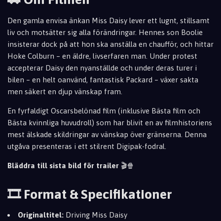
Den gamla envisa änkan Miss Daisy lever ett lugnt, stillsamt
liv och motsätter sig alla förändringar. Hennes son Boolie
insisterar dock på att hon ska anställa en chaufför, och hittar
Hoke Colburn – en äldre, livserfaren man. Under protest
accepterar Daisy den nyanställde och under deras turer i
bilen – en helt oanvänd, fantastisk Packard – växer sakta
men säkert en djup vänskap fram.
En fyrfaldigt Oscarsbelönad film (inklusive Bästa film och
Bästa kvinnliga huvudroll) som har blivit en av filmhistoriens
mest älskade skildringar av vänskap över gränserna. Denna
utgåva presenteras i ett stilrent Digipak-fodral.
Bläddra till sista bild för trailer
🎬🍿
🎞️ Format & Specifikationer
Originaltitel:
Driving Miss Daisy