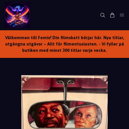
Välkommen till Femix! Din filmskatt börjar här. Nya titlar,
utgångna utgåvor – Allt för filmentusiasten. - Vi fyller på
butiken med minst 300 titlar varje vecka.