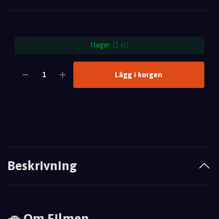
I lager
(1 st)
Lägg i korgen
Beskrivning
🚗 Om Filmen