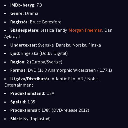
IMDb-betyg:
7.3
Genre:
Drama
Regissör:
Bruce Beresford
Skådespelare:
Jessica Tandy,
Morgan Freeman
, Dan
Aykroyd
Undertexter:
Svenska, Danska, Norska, Finska
Ljud:
Engelska (Dolby Digital)
Region:
2 (Europa/Sverige)
Format:
DVD (16:9 Anamorphic Widescreen / 1.77:1)
Utgåva/Distributör:
Atlantic Film AB / Nobel
Entertainment
Produktionsland:
USA
Speltid:
1.35
Produktionsår:
1989 (DVD-release 2012)
Skick:
Ny (Inplastad)