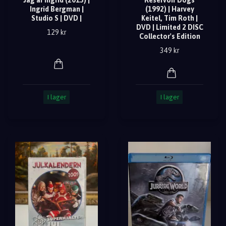
Jag är Ingrid (2015) |
Reservoir Dogs
Ingrid Bergman |
(1992) | Harvey
Studio S | DVD |
Keitel, Tim Roth |
DVD | Limited 2 DISC
129 kr
Collector's Edition
349 kr
I lager
I lager