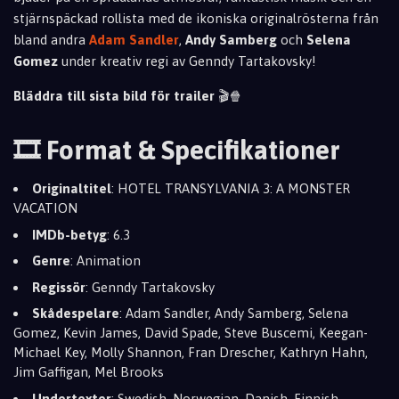
stjärnspäckad rollista med de ikoniska originalrösterna från
bland andra
Adam Sandler
,
Andy Samberg
och
Selena
Gomez
under kreativ regi av Genndy Tartakovsky!
Bläddra till sista bild för trailer
🎬🍿
🎞️ Format & Specifikationer
Originaltitel
: HOTEL TRANSYLVANIA 3: A MONSTER
VACATION
IMDb-betyg
: 6.3
Genre
: Animation
Regissör
: Genndy Tartakovsky
Skådespelare
: Adam Sandler, Andy Samberg, Selena
Gomez, Kevin James, David Spade, Steve Buscemi, Keegan-
Michael Key, Molly Shannon, Fran Drescher, Kathryn Hahn,
Jim Gaffigan, Mel Brooks
Undertexter
: Swedish, Norwegian, Danish, Finnish,