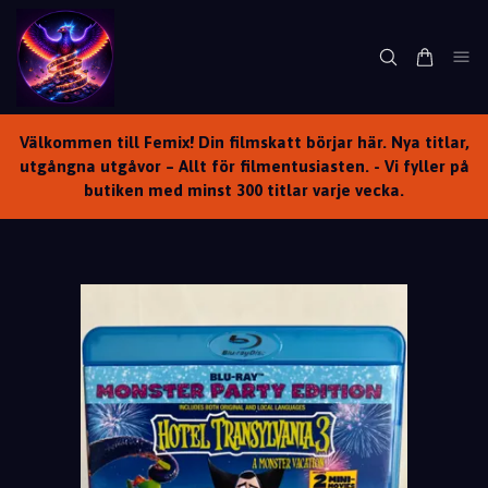
Välkommen till Femix! Din filmskatt börjar här. Nya titlar,
utgångna utgåvor – Allt för filmentusiasten. - Vi fyller på
butiken med minst 300 titlar varje vecka.