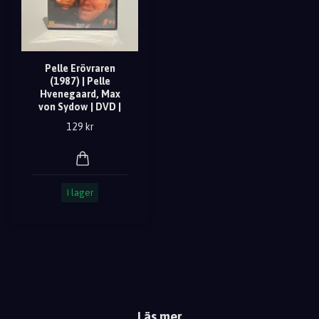
Pelle Erövraren
(1987) | Pelle
Hvenegaard, Max
von Sydow | DVD |
129 kr
I lager
Läs mer