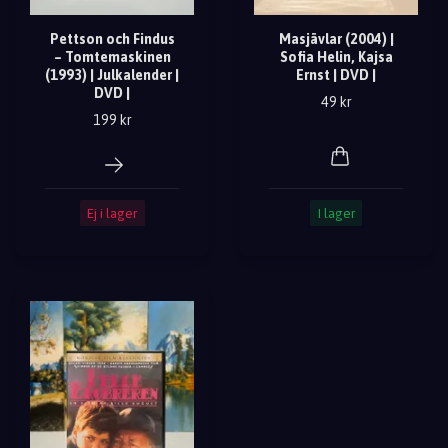
Pettson och Findus
Masjävlar (2004) |
– Tomtemaskinen
Sofia Helin, Kajsa
(1993) | Julkalender |
Ernst | DVD |
DVD |
49 kr
199 kr
Ej i lager
I lager