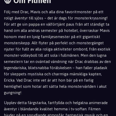
🧛 Om Filmen
Följ med Drac, Mavis och alla dina favoritmonster på ett
roligt äventyr till sjöss – det är dags för monsterkryssning!
För att ge sin pappa en välförtjänt paus från att ständigt ta
hand om alla andras semester på hotellet, överraskar Mavis
honom med en lyxig familjesemester på ett gigantiskt
monsterskepp. Allt flyter på perfekt och monstergänget
njuter för fullt av alla roliga aktiviteter ombord, från exotisk
monster-volleyboll till att sola i fullmånen. Men den lugna
semestern tar en oväntad vändning när Drac drabbas av den
legendariska, blixtsnabba förälskelsen – han faller pladask
för skeppets mystiska och charmiga mänskliga kapten,
Ericka. Vad Drac inte vet är att hon bär på en farlig
hemlighet som hotar att sätta hela monstervärlden i akut
gungning!
Upplev detta färgstarka, fartfyllda och helgalna animerade
äventyr i bländande kvalitet hemma i tv-soffan. Filmen
bjuder på en sprudlande atmosfär, fantastisk musik och en