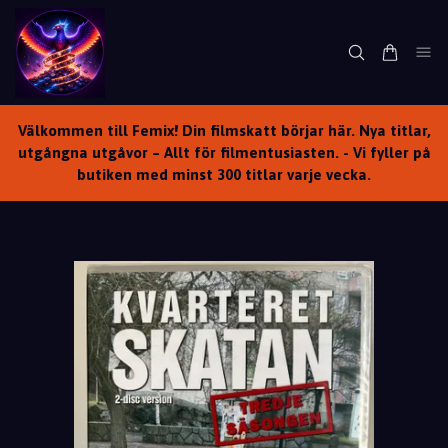
Välkommen till Femix! Din filmskatt börjar här. Nya titlar,
utgångna utgåvor – Allt för filmentusiasten. - Vi fyller på
butiken med minst 300 titlar varje vecka.