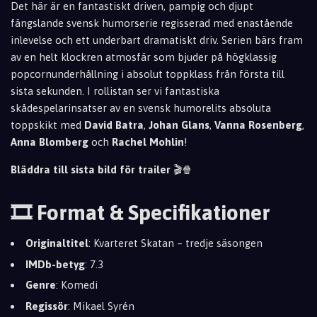
Det här är en fantastiskt driven, pampig och djupt
fängslande svensk humorserie regisserad med enastående
inlevelse och ett underbart dramatiskt driv. Serien bärs fram
av en helt klockren atmosfär som bjuder på högklassig
popcornunderhållning i absolut toppklass från första till
sista sekunden. I rollistan ser vi fantastiska
skådespelarinsatser av en svensk humorelits absoluta
toppskikt med
David Batra
,
Johan Glans
,
Vanna Rosenberg
,
Anna Blomberg
och
Rachel Mohlin
!
Bläddra till sista bild för trailer
🎬🍿
🎞️ Format & Specifikationer
Originaltitel
: Kvarteret Skatan – tredje säsongen
IMDb-betyg
: 7.3
Genre
: Komedi
Regissör
: Mikael Syrén