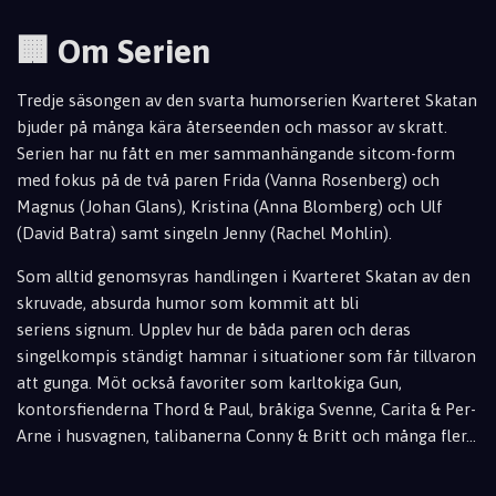
🏢 Om Serien
Tredje säsongen av den svarta humorserien Kvarteret Skatan
bjuder på många kära återseenden och massor av skratt.
Serien har nu fått en mer sammanhängande sitcom-form
med fokus på de två paren Frida (Vanna Rosenberg) och
Magnus (Johan Glans), Kristina (Anna Blomberg) och Ulf
(David Batra) samt singeln Jenny (Rachel Mohlin).
Som alltid genomsyras handlingen i Kvarteret Skatan av den
skruvade, absurda humor som kommit att bli
seriens
sign
um. Upplev hur de båda paren och deras
singelkompis ständigt hamnar i situationer som få
r tillvaron
att
gunga. Möt också favoriter som karltokiga Gun,
kontorsfienderna Thord & Paul, bråkiga Svenne, Carita & Per-
Ar
ne i husvagnen, talibanerna Conny & Britt och många fler...