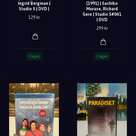
Ingrid Bergman |
(1991) | Sachiko
Studio S | DVD |
Murase, Richard
Gere | Studio S#041
129 kr
| DVD
299 kr
I lager
I lager