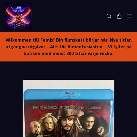
Välkommen till Femix! Din filmskatt börjar här. Nya titlar,
utgångna utgåvor – Allt för filmentusiasten. - Vi fyller på
butiken med minst 300 titlar varje vecka.