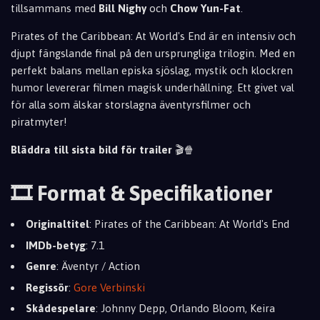
tillsammans med
Bill Nighy
och
Chow Yun-Fat
.
Pirates of the Caribbean: At World's End är en intensiv och
djupt fängslande final på den ursprungliga trilogin. Med en
perfekt balans mellan episka sjöslag, mystik och klockren
humor levererar filmen magisk underhållning. Ett givet val
för alla som älskar storslagna äventyrsfilmer och
piratmyter!
Bläddra till sista bild för trailer
🎬🍿
🎞️ Format & Specifikationer
Originaltitel
: Pirates of the Caribbean: At World's End
IMDb-betyg
: 7.1
Genre
: Äventyr / Action
Regissör
:
Gore Verbinski
Skådespelare
: Johnny Depp, Orlando Bloom, Keira