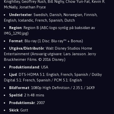
Knightley, Geoffrey Rush, Bill Nighy, Chow Yun-Fat, Kevin R.
McNally, Jonathan Pryce
Undertexter
: Swedish, Danish, Norwegian, Finnish,
English, Icelandic, French, Spanish, Dutch
Region
: Region B (ABC-logo synlig på baksidan av
IMG_1290.jpg)
Format
: Blu-ray (1 Disc: Blu-ray™ + Bonus)
Utgåva/Distributör
: Walt Disney Studios Home
Entertainment (Ansvarig utgivare: Lars Jansson. Jerry
Bruckheimer Films. © 2016 Disney.)
Produktionsland
: USA
Ljud
: DTS-HDMA 5.1: English, French, Spanish / Dolby
Digital 5.1: French, Spanish / PCM 5.1: English
Bildformat
: 1080p High Definition / 2.35:1 / 16X9
Speltid
: 2 h 48 mins
Produktionsår
: 2007
Skick
: Gott