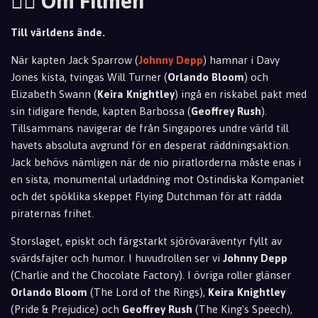
🏴‍☠️ Om Filmen
Till världens ände.
När kapten Jack Sparrow (
Johnny Depp
) hamnar i Davy
Jones kista, tvingas Will Turner (
Orlando Bloom
) och
Elizabeth Swann (
Keira Knightley
) ingå en riskabel pakt med
sin tidigare fiende, kapten Barbossa (
Geoffrey Rush
).
Tillsammans navigerar de från Singapores undre värld till
havets absoluta avgrund för en desperat räddningsaktion.
Jack behövs nämligen när de nio piratlorderna måste enas i
en sista, monumental urladdning mot Ostindiska Kompaniet
och det spöklika skeppet Flying Dutchman för att rädda
piraternas frihet.
Storslaget, episkt och färgstarkt sjörövaräventyr fyllt av
svärdsfajter och humor. I huvudrollen ser vi
Johnny Depp
(Charlie and the Chocolate Factory). I övriga roller glänser
Orlando Bloom
(The Lord of the Rings),
Keira Knightley
(Pride & Prejudice) och
Geoffrey Rush
(The King's Speech),