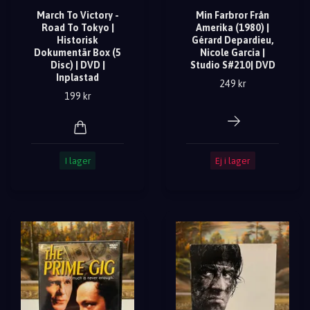
March To Victory -
Min Farbror Från
Road To Tokyo |
Amerika (1980) |
Historisk
Gérard Depardieu,
Dokumentär Box (5
Nicole Garcia |
Disc) | DVD |
Studio S#210| DVD
Inplastad
249 kr
199 kr
I lager
Ej i lager