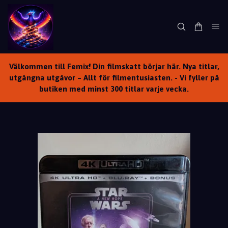
Välkommen till Femix! Din filmskatt börjar här. Nya titlar,
utgångna utgåvor – Allt för filmentusiasten. - Vi fyller på
butiken med minst 300 titlar varje vecka.