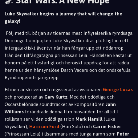
🌌 Star Wars: A New Hope
Luke Skywalker begins a journey that will change the
galaxy!
Följ med till början av tidernas mest inflytelserika rymdsaga.
Den unge bondpojken Luke Skywalker dras plötsligt in i ett
intergalaktiskt äventyr när han fångar upp ett nödanrop
från den tillfångatagna prinsessan Leia. Händelsen kastar ut
honom på ett livsfarligt och heroiskt uppdrag för att rädda
henne ur den hänsynslöse Darth Vaders och det ondskefulla
Rymdimperiets järngrepp.
Filmen är skriven och regisserad av visionären
George Lucas
och producerad av
Gary Kurtz
. Med det odödliga och
Oscarsbelönade soundtracket av kompositören
John
Williams
förändrade denna film biovärlden för alltid. I
rollistan ser vi den odödliga trion
Mark Hamill
(Luke
Skywalker),
Harrison Ford
(Han Solo) och
Carrie Fisher
(Prinsessan Leia) tillsammans med tunga namn som
Peter