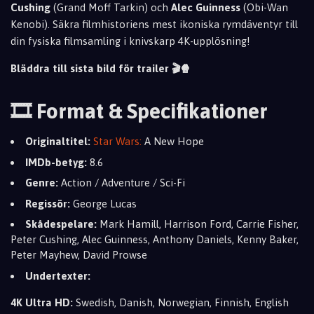
Cushing
(Grand Moff Tarkin) och
Alec Guinness
(Obi-Wan
Kenobi). Säkra filmhistoriens mest ikoniska rymdäventyr till
din fysiska filmsamling i knivskarp 4K-upplösning!
Bläddra till sista bild för trailer 🎬🍿
🎞️ Format & Specifikationer
Originaltitel:
Star Wars:
A New Hope
IMDb-betyg:
8.6
Genre:
Action / Adventure / Sci-Fi
Regissör:
George Lucas
Skådespelare:
Mark Hamill, Harrison Ford, Carrie Fisher,
Peter Cushing, Alec Guinness, Anthony Daniels, Kenny Baker,
Peter Mayhew, David Prowse
Undertexter:
4K Ultra HD:
Swedish, Danish, Norwegian, Finnish, English