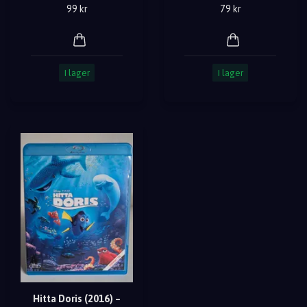
99 kr
79 kr
I lager
I lager
Hitta Doris (2016) –