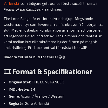
Verbinski
, som tidigare gett oss de första succéfilmerna i
Pirates of the Caribbean
-franchisen.
The Lone Ranger är ett intensivt och djupt fängslande
westernäventyr som levererar ren filmbravur från början till
slut. Med en oslagbar kombination av enorma actionscener,
ett legendariskt soundtrack av Hans Zimmer och fantastisk
kemi mellan huvudkaraktärerna bjuder filmen på magisk
underhållning. Ett klockrent val för nästa filmkväll!
Bläddra till sista bild för trailer
🎬🍿
🎞️ Format & Specifikationer
Originaltitel
: THE LONE RANGER
IMDb-betyg
: 6.4
Genre
: Action / Äventyr / Western
Regissör
: Gore Verbinski