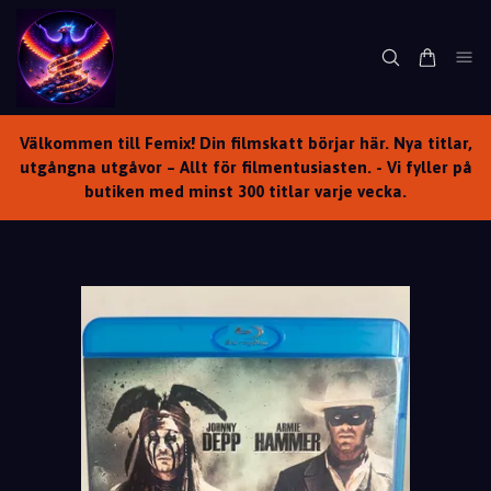
Välkommen till Femix! Din filmskatt börjar här. Nya titlar,
utgångna utgåvor – Allt för filmentusiasten. - Vi fyller på
butiken med minst 300 titlar varje vecka.