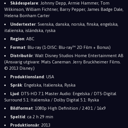
Skådespelare
: Johnny Depp, Armie Hammer, Tom
Wilkinson, William Fichtner, Barry Pepper, James Badge Dale,
Helena Bonham Carter
Undertexter
: Svenska, danska, norska, finska, engelska,
italienska, isländska, ryska
Region
: ABC
Format
: Blu-ray (1-DISC: Blu-ray™ 2D Film + Bonus)
Distributör
: Walt Disney Studios Home Entertainment AB
(Ansvarig utgivare: Mats Caneman. Jerry Bruckheimer Films.
© 2013 Disney.)
Produktionsland
: USA
Språk
: Engelska, Italienska, Ryska
Ljud
: DTS-HD 7.1 Master Audio: Engelska / DTS-Digital
Surround 5.1: Italienska / Dolby Digital 5.1: Ryska
Bildformat
: 1080p High Definition / 2.40:1 / 16x9
Speltid
: ca 2 h 29 min
Produktionsår
: 2013