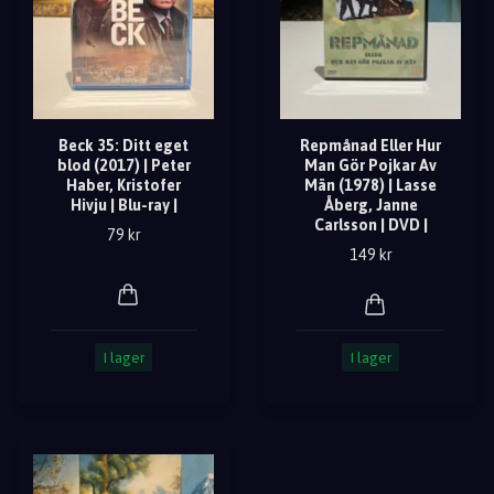
Beck 35: Ditt eget
Repmånad Eller Hur
blod (2017) | Peter
Man Gör Pojkar Av
Haber, Kristofer
Män (1978) | Lasse
Hivju | Blu-ray |
Åberg, Janne
Carlsson | DVD |
79 kr
149 kr
I lager
I lager