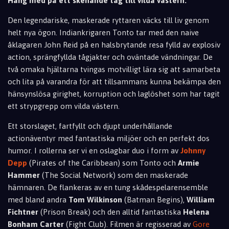
Häng med på ett skenande tåg till vilda västern.
Den legendariske, maskerade ryttaren väcks till liv genom
helt nya ögon. Indiankrigaren Tonto tar med den naive
åklagaren John Reid på en halsbrytande resa fylld av explosiv
action, sprängfyllda tågjakter och oväntade vändningar. De
två omaka hjältarna tvingas motvilligt lära sig att samarbeta
och lita på varandra för att tillsammans kunna bekämpa den
hänsynslösa girighet, korruption och laglöshet som har tagit
ett strypgrepp om vilda västern.
Ett storslaget, fartfyllt och djupt underhållande
actionäventyr med fantastiska miljöer och en perfekt dos
humor. I rollerna ser vi en oslagbar duo i form av
Johnny
Depp
(Pirates of the Caribbean) som Tonto och
Armie
Hammer
(The Social Network) som den maskerade
hämnaren. De flankeras av en tung skådespelarensemble
med bland andra
Tom Wilkinson
(Batman Begins),
William
Fichtner
(Prison Break) och den alltid fantastiska
Helena
Bonham Carter
(Fight Club). Filmen är regisserad av
Gore