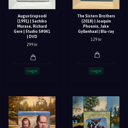
Augustirapsodi
The Sisters Brothers
(1991) | Sachiko
(2018) | Joaquin
Murase, Richard
Phoenix, Jake
Gere | Studio S#041
Gyllenhaal | Blu-ray
| DVD
129 kr
299 kr
I lager
I lager