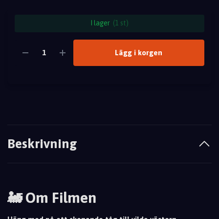
I lager
(1 st)
Lägg i korgen
Beskrivning
🚂 Om Filmen