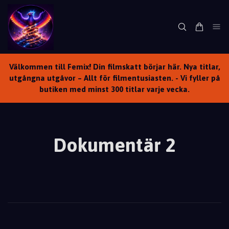
Välkommen till Femix! Din filmskatt börjar här. Nya titlar,
utgångna utgåvor – Allt för filmentusiasten. - Vi fyller på
butiken med minst 300 titlar varje vecka.
Dokumentär 2