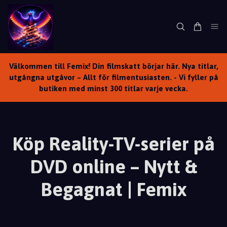
Välkommen till Femix! Din filmskatt börjar här. Nya titlar,
utgångna utgåvor – Allt för filmentusiasten. - Vi fyller på
butiken med minst 300 titlar varje vecka.
Köp Reality-TV-serier på
DVD online – Nytt &
Begagnat | Femix