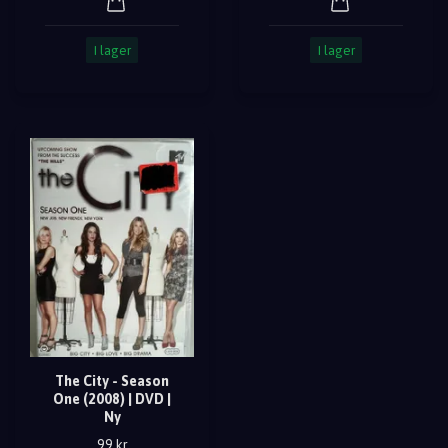
I lager
I lager
The City - Season
One (2008) | DVD |
Ny
99 kr