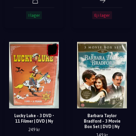
I lager
Ej i lager
Lucky Luke - 3 DVD •
Barbara Taylor
11 Filmer | DVD | Ny
Bradford - 3 Movie
Box Set | DVD | Ny
249 kr
149 kr