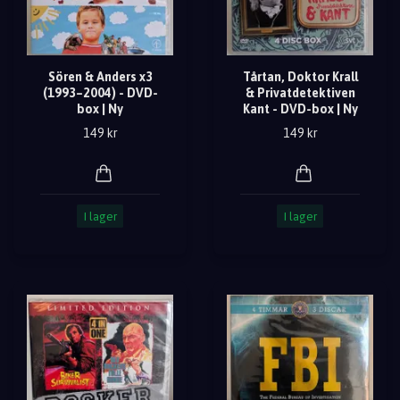
Sören & Anders x3
Tårtan, Doktor Krall
(1993–2004) - DVD-
& Privatdetektiven
box | Ny
Kant - DVD-box | Ny
149 kr
149 kr
I lager
I lager