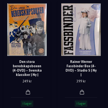
Den stora
Rainer Werner
beredskapsboxen
Fassbinder Box (4-
(4-DVD) – Svenska
DVD) – Studio S | Ny
klassiker | Ny |
|
249 kr
399 kr
I lager
I lager