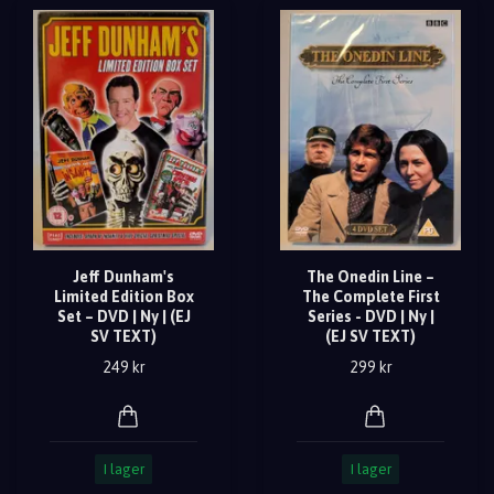
Jeff Dunham's
The Onedin Line –
Limited Edition Box
The Complete First
Set – DVD | Ny | (EJ
Series - DVD | Ny |
SV TEXT)
(EJ SV TEXT)
249 kr
299 kr
I lager
I lager