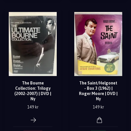
The Bourne
The Saint/Helgonet
Collection: Trilogy
- Box 3 (1962) |
(2002-2007) | DVD |
Roger Moore | DVD |
Ny
Ny
149 kr
149 kr