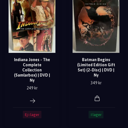
Indiana Jones - The
Batman Begins
Complete
(Limited Edition Gift
Collection
Set) (2-Disc) | DVD |
(Samlarbox) | DVD |
Ny
Ny
349 kr
249 kr
Ej i lager
I lager