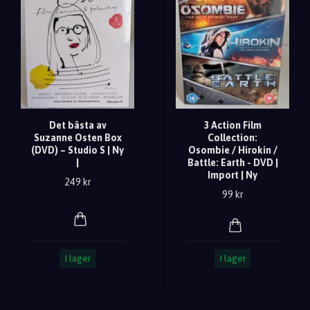
Det bästa av
3 Action Film
Suzanne Osten Box
Collection:
(DVD) – Studio S | Ny
Osombie / Hirokin /
|
Battle: Earth - DVD |
Import | Ny
249 kr
99 kr
I lager
I lager