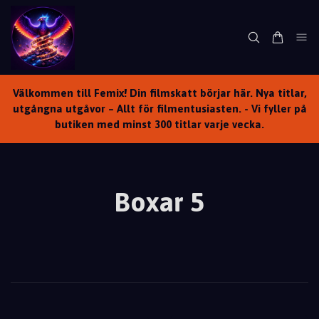
Välkommen till Femix! Din filmskatt börjar här. Nya titlar,
utgångna utgåvor – Allt för filmentusiasten. - Vi fyller på
butiken med minst 300 titlar varje vecka.
Boxar 5