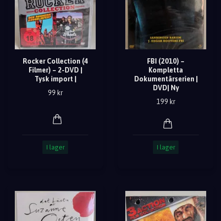
Rocker Collection (4
FBI (2010) –
Filmer) – 2-DVD |
Kompletta
Tysk import |
Dokumentärserien |
DVD| Ny
99 kr
199 kr
I lager
I lager