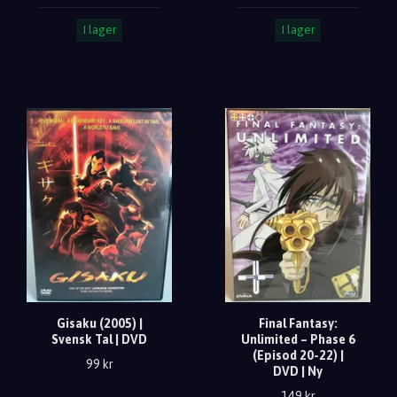
I lager
I lager
Gisaku (2005) |
Final Fantasy:
Svensk Tal | DVD
Unlimited – Phase 6
(Episod 20-22) |
99 kr
DVD | Ny
149 kr