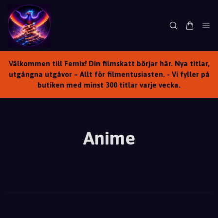
Välkommen till Femix! Din filmskatt börjar här. Nya titlar,
utgångna utgåvor – Allt för filmentusiasten. - Vi fyller på
butiken med minst 300 titlar varje vecka.
Anime