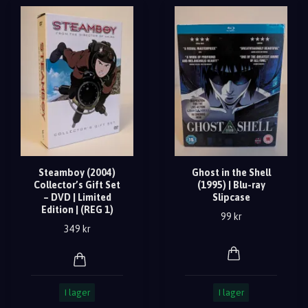
Steamboy (2004)
Ghost in the Shell
Collector’s Gift Set
(1995) | Blu-ray
– DVD | Limited
Slipcase
Edition | (REG 1)
99 kr
349 kr
I lager
I lager