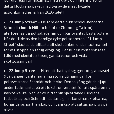
Gör dig redo för maximalt med skratt och intensiv action i
detta klockrena paket med två av de mest hyllade
actionkomedierna från 2010-talet!
21 Jump Street
– De före detta high school-fienderna
Schmidt (
Jonah Hill
) och Jenko (
Channing Tatum
)
återförenas på polisakademin och blir oväntat bästa polare.
När de tilldelas den hemliga cykelpolisenheten "21 Jump
Street" skickas de tillbaka till skolbänken under täckmantel
för att stoppa en farlig drogring. Det blir en hysterisk resa
fylld med identitetskriser, gamla vanor och vilda
skottlossningar!
22 Jump Street
– Efter att ha tagit sig igenom gymnasiet
(två gånger) väntar nu ännu större utmaningar för
polissystrarna Schmidt och Jenko. Denna gång går de djupt
under täckmantel på ett lokalt universitet för att spåra en ny
narkotikaliga. När Jenko hittar sin själsfrände i skolans
fotbollslag och Schmidt nästlar sig in i konstnärskretsarna,
börjar deras partnerskap och vänskap att sättas på prov på
allvar.