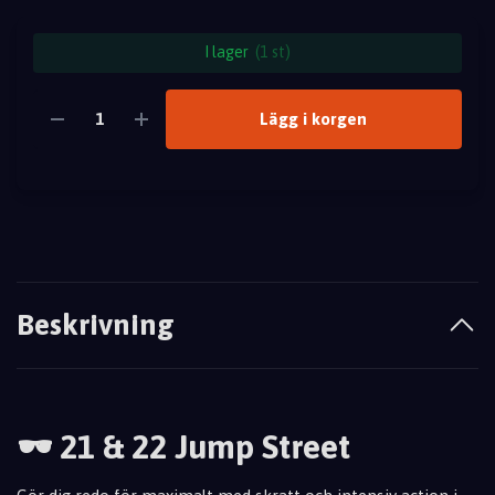
I lager
(1 st)
Lägg i korgen
Beskrivning
🕶️ 21 & 22 Jump Street