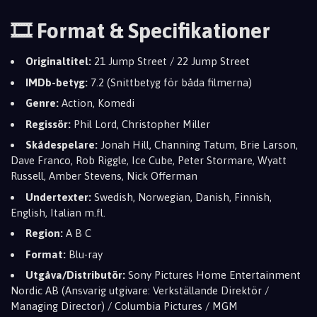
🎞️ Format & Specifikationer
Originaltitel:
21 Jump Street / 22 Jump Street
IMDb-betyg:
7.2 (Snittbetyg för båda filmerna)
Genre:
Action, Komedi
Regissör:
Phil Lord, Christopher Miller
Skådespelare:
Jonah Hill, Channing Tatum, Brie Larson,
Dave Franco, Rob Riggle, Ice Cube, Peter Stormare, Wyatt
Russell, Amber Stevens, Nick Offerman
Undertexter:
Swedish, Norwegian, Danish, Finnish,
English, Italian m.fl.
Region:
A B C
Format:
Blu-ray
Utgåva/Distributör:
Sony Pictures Home Entertainment
Nordic AB (Ansvarig utgivare: Verkställande Direktör /
Managing Director) / Columbia Pictures / MGM