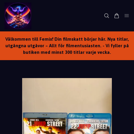
Välkommen till Femix! Din filmskatt börjar här. Nya titlar,
utgångna utgåvor – Allt för filmentusiasten. - Vi fyller på
butiken med minst 300 titlar varje vecka.