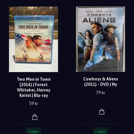
Cowboys & Aliens
Two Men in Town
(2011) - DVD | Ny
(2014) | Forest
Whitaker, Harvey
79 kr
Keitel | Blu-ray
59 kr
I lager
I lager