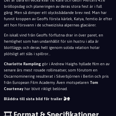
Det är bara en vecka kvar till Kate och Geoff Mercers 45:e
bröllopsdag och planeringen av deras stora fest är i full
gång. Men så dimper ett olycksbådande brev ned. Man har
funnit kroppen av Geoffs första kärlek, Katya, femtio år efter
att hon försvann i de schweiziska alpernas glaciärer.
En iskall vind från Geoffs förflutna drar in över paret, en
hemlighet som han undanhållit för sin hustru i alla år
blottläggs och deras helt igenom solida relation hotar
plötsligt att slås i spillror...
Charlotte Rampling
gör i Andrew Haighs hyllade film en av
senare års mest rosade rollinsatser, som förutom en
Oscarnominering resulterat i Silverbjörnen i Berlin och pris
från European Film Academy. Även motspelaren
Tom
Courtenay
har blivit rikligt belönad.
Bläddra till sista bild för trailer 🎬🍿
🎞️ Format & Specifikationer