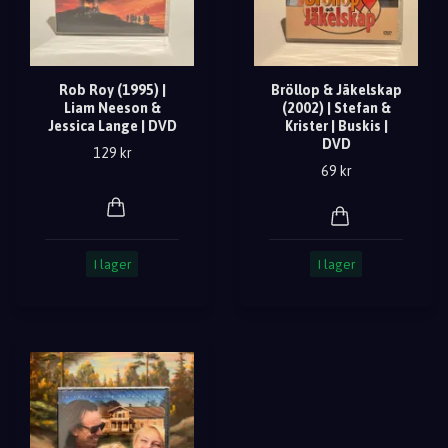
Rob Roy (1995) |
Bröllop & Jäkelskap
Liam Neeson &
(2002) | Stefan &
Jessica Lange | DVD
Krister | Buskis |
DVD
129 kr
69 kr
I lager
I lager