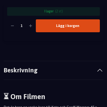
I lager
(2 st)
Lägg i korgen
Beskrivning
⏳ Om Filmen