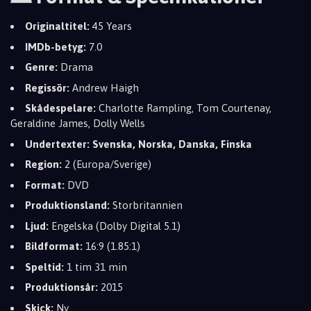
Originaltitel:
45 Years
IMDb-betyg:
7.0
Genre:
Drama
Regissör:
Andrew Haigh
Skådespelare:
Charlotte Rampling, Tom Courtenay,
Geraldine James, Dolly Wells
Undertexter:
Svenska, Norska, Danska, Finska
Region:
2 (Europa/Sverige)
Format:
DVD
Produktionsland:
Storbritannien
Ljud:
Engelska (Dolby Digital 5.1)
Bildformat:
16:9 (1.85:1)
Speltid:
1 tim 31 min
Produktionsår:
2015
Skick:
Ny