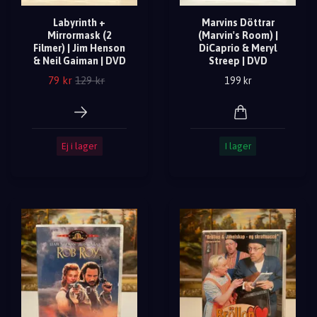
Labyrinth +
Marvins Döttrar
Mirrormask (2
(Marvin's Room) |
Filmer) | Jim Henson
DiCaprio & Meryl
& Neil Gaiman | DVD
Streep | DVD
79 kr
129 kr
199 kr
Ej i lager
I lager