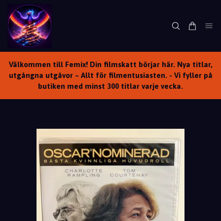
Välkommen till Femix! Din filmskatt börjar här. Nya titlar,
utgångna utgåvor – Allt för filmentusiasten. - Vi fyller på
butiken med minst 300 titlar varje vecka.