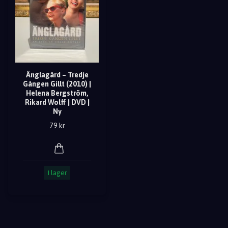
Änglagård – Tredje
Gången Gillt (2010) |
Helena Bergström,
Rikard Wolff | DVD |
Ny
79 kr
I lager