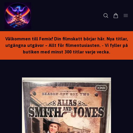
Välkommen till Femix! Din filmskatt börjar här. Nya titlar,
utgångna utgåvor – Allt för filmentusiasten. - Vi fyller på
butiken med minst 300 titlar varje vecka.