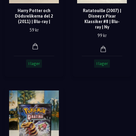
Harry Potter och
Ratatouille (2007) |
Dödsrelikerna del 2
Disney x Pixar
(2011) | Blu-ray |
Klassiker #8 | Blu-
ray | Ny
59 kr
99 kr
I lager
I lager