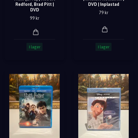
Redford, Brad Pitt |
DVD | Inplastad
DVD
79 kr
99 kr
I lager
I lager