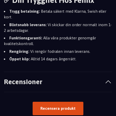
✅ Din Trygghet Hos Femix
Trygg betalning:
Betala säkert med Klarna, Swish eller
kort.
Blixtsnabb leverans:
Vi skickar din order normalt inom 1-
2 arbetsdagar.
Funktionsgaranti:
Alla våra produkter genomgår
kvalitetskontroll.
Rengöring:
Vi rengör fodralen innan leverans.
Öppet köp:
Alltid 14 dagars ångerrätt.
Recensioner
Recensera produkt