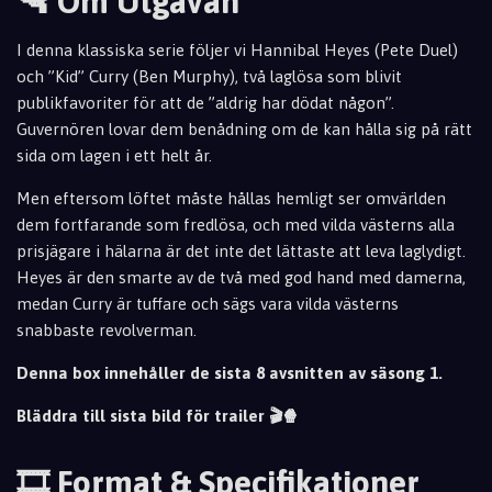
🔫 Om Utgåvan
I denna klassiska serie följer vi Hannibal Heyes (Pete Duel)
och ”Kid” Curry (Ben Murphy), två laglösa som blivit
publikfavoriter för att de ”aldrig har dödat någon”.
Guvernören lovar dem benådning om de kan hålla sig på rätt
sida om lagen i ett helt år.
Men eftersom löftet måste hållas hemligt ser omvärlden
dem fortfarande som fredlösa, och med vilda västerns alla
prisjägare i hälarna är det inte det lättaste att leva laglydigt.
Heyes är den smarte av de två med god hand med damerna,
medan Curry är tuffare och sägs vara vilda västerns
snabbaste revolverman.
Denna box innehåller de sista 8 avsnitten av säsong 1.
Bläddra till sista bild för trailer 🎬🍿
🎞️ Format & Specifikationer