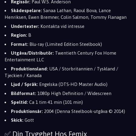
Regissör:
Paul W.S. Anderson
Skådespelare:
Sanaa Lathan, Raoul Bova, Lance
Henriksen, Ewen Bremner, Colin Salmon, Tommy Flanagan
Undertexter:
Kontakta vid intresse
Region:
B
Format:
Blu-ray (Limited Edition Steelbook)
Utgåva/Distributör:
Twentieth Century Fox Home
Entertainment LLC
Produktionsland:
USA / Storbritannien / Tyskland /
Tjeckien / Kanada
Ljud / Språk:
Engelska (DTS-HD Master Audio)
Bildformat:
1080p High Definition / Widescreen
Speltid:
Ca 1 tim 41 min (101 min)
Produktionsår:
2004 (Denna Steelbook-utgåva © 2014)
Skick:
Gott
✅ Din Trygghet Hos Femix