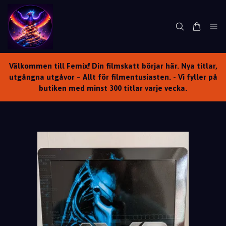
Välkommen till Femix! Din filmskatt börjar här. Nya titlar,
utgångna utgåvor – Allt för filmentusiasten. - Vi fyller på
butiken med minst 300 titlar varje vecka.