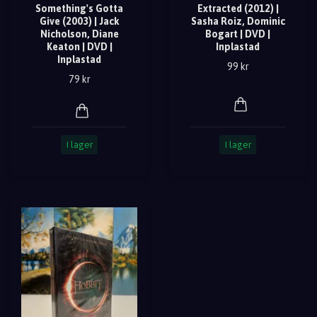
Something's Gotta
Extracted (2012) |
Give (2003) | Jack
Sasha Roiz, Dominic
Nicholson, Diane
Bogart | DVD |
Keaton | DVD |
Inplastad
Inplastad
99 kr
79 kr
I lager
I lager