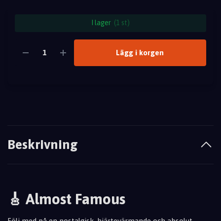
I lager
(1 st)
Lägg i korgen
Beskrivning
🎸 Almost Famous
Följ med på en nostalgisk, hjärtevärmande och absolut