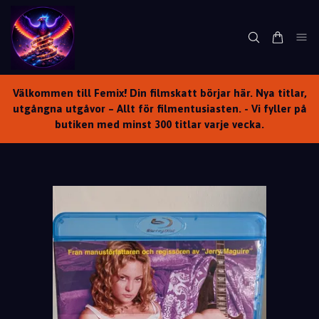
Välkommen till Femix! Din filmskatt börjar här. Nya titlar,
utgångna utgåvor – Allt för filmentusiasten. - Vi fyller på
butiken med minst 300 titlar varje vecka.