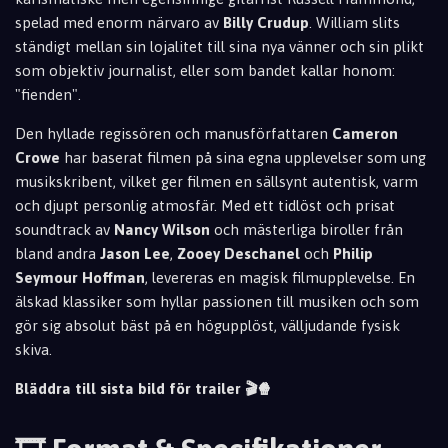
spelad med enorm närvaro av
Billy Crudup
. William slits
ständigt mellan sin lojalitet till sina nya vänner och sin plikt
som objektiv journalist, eller som bandet kallar honom:
"fienden".
Den hyllade regissören och manusförfattaren
Cameron
Crowe
har baserat filmen på sina egna upplevelser som ung
musikskribent, vilket ger filmen en sällsynt autentisk, varm
och djupt personlig atmosfär. Med ett tidlöst och prisat
soundtrack av
Nancy Wilson
och mästerliga biroller från
bland andra
Jason Lee
,
Zooey Deschanel
och
Philip
Seymour Hoffman
, levereras en magisk filmupplevelse. En
älskad klassiker som hyllar passionen till musiken och som
gör sig absolut bäst på en högupplöst, välljudande fysisk
skiva.
Bläddra till sista bild för trailer 🎬🍿