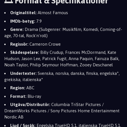
🎞️ Format & Specifikationer
Originaltitel:
Almost Famous
IMDb-betyg:
7.9
Genre:
Drama (Subgenrer: Musikfilm, Komedi, Coming-of-
age, 70-tal, Rock'n'roll)
Regissör:
Cameron Crowe
Skådespelare:
Billy Crudup, Frances McDormand, Kate
Hudson, Jason Lee, Patrick Fugit, Anna Paquin, Fairuza Balk,
Noah Taylor, Philip Seymour Hoffman, Zooey Deschanel
Undertexter:
Svenska, norska, danska, finska, engelska*,
grekiska, italienska*
Region:
ABC
Format:
Blu-ray
Utgåva/Distributör:
Columbia TriStar Pictures /
DreamWorks Pictures / Sony Pictures Home Entertainment
Nordic AB
Ljud / Språk:
Engelska TrueHD 5.1, italienska TrueHD 5.1,