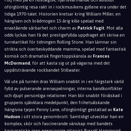
oförglömlig resa rakt in i rockmusikens gyllene era under det
tidiga 1970-talet. Historien kretsar kring William Miller, en
hängiven och brådmogen 15-årig kille spelad med
enastående sårbarhet och charm av
Patrick Fugit
. Mot alla
odds lyckas han få det prestigefyllda uppdraget att skriva en
turnéartikel för tidningen Rolling Stone. Han lämnar sin
strikta och överbeskyddande mamma, spelad med fantastisk
komisk och dramatisk fingertoppskänsla av
Frances
McDormand
, för att kasta sig ut på vägarna med det
uppåtsträvande rockbandet Stillwater.
Väl ute på turnén dras William snabbt in i en färgstark värld
fylld av pulserande arenaspelningar, interna bandkonflikter
och djupt personliga relationer. Han blir snabbt förälskad i
gruppens självklara medelpunkt, den frihetsälskande
hängivna tjejen Penny Lane, oförglömligt gestaltad av
Kate
Hudson
i sitt stora genombrott. Samtidigt utvecklar han en
komplex, skör och fascinerande vänskap med bandets
karismatiske men egensinnige gitarrist Russell Hammond,