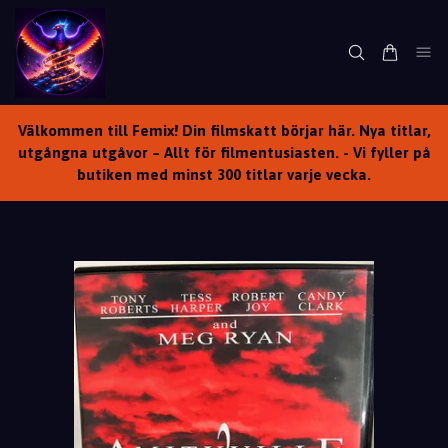
Välkommen till Femix! Din filmskatt börjar här. Nya titlar,
utgångna utgåvor – Allt för filmentusiasten. - Vi fyller på
butiken med minst 300 titlar varje vecka.