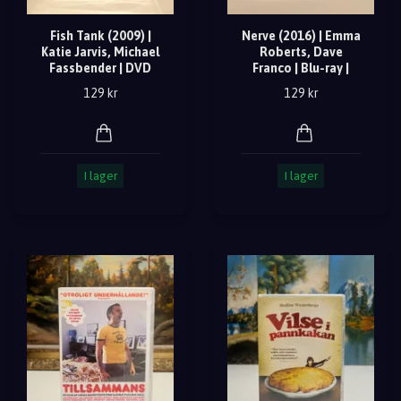
Fish Tank (2009) |
Nerve (2016) | Emma
Katie Jarvis, Michael
Roberts, Dave
Fassbender | DVD
Franco | Blu-ray |
129 kr
129 kr
I lager
I lager