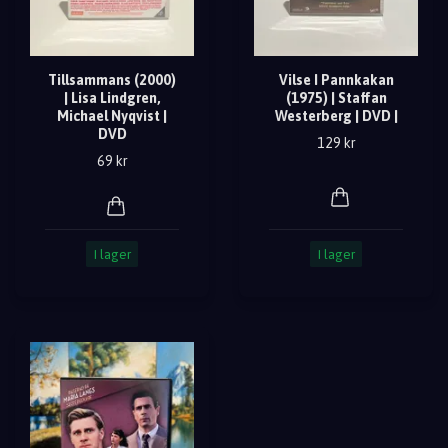
Tillsammans (2000)
Vilse I Pannkakan
| Lisa Lindgren,
(1975) | Staffan
Michael Nyqvist |
Westerberg | DVD |
DVD
129 kr
69 kr
I lager
I lager