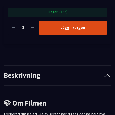
I lager
(1 st)
Lägg i korgen
Beskrivning
🐶 Om Filmen
Förbered dig på att yla av skratt när du ser denna helt nya