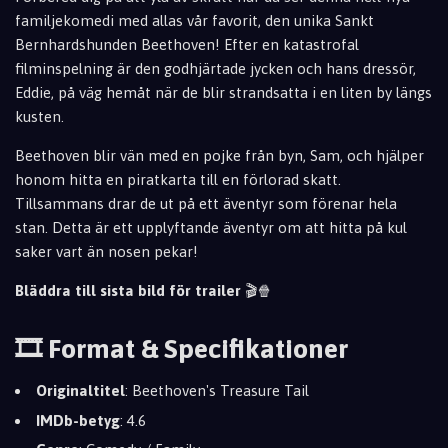
familjekomedi med allas vår favorit, den unika Sankt
Bernhardshunden Beethoven! Efter en katastrofal
filminspelning är den godhjärtade jycken och hans dressör,
Eddie, på väg hemåt när de blir strandsatta i en liten by längs
kusten.
Beethoven blir vän med en pojke från byn, Sam, och hjälper
honom hitta en piratkarta till en förlorad skatt.
Tillsammans drar de ut på ett äventyr som förenar hela
stan. Detta är ett upplyftande äventyr om att hitta på kul
saker vart än nosen pekar!
Bläddra till sista bild för trailer
🎬🍿
🎞️ Format & Specifikationer
Originaltitel
: Beethoven's Treasure Tail
IMDb-betyg
: 4.6