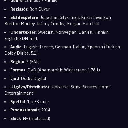
Genre
: Comedy / Family
Regissör
: Ron Oliver
Skådespelare
: Jonathan Silverman, Kristy Swanson,
Bretton Manley, Jeffrey Combs, Morgan Fairchild
Undertexter
: Swedish, Norwegian, Danish, Finnish,
English SDH m.fl.
Audio
: English, French, German, Italian, Spanish (Turkish
Dolby Digital 5.1)
Region
: 2 (PAL)
Format
: DVD (Anamorphic Widescreen 1.78:1)
Ljud
: Dolby Digital
Utgåva/Distributör
: Universal Sony Pictures Home
Entertainment
Speltid
: 1 h 33 mins
Produktionsår
: 2014
Skick
: Ny (Inplastad)