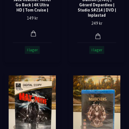
Go Back | 4K Ultra
Gérard Depardieu |
HD | Tom Cruise |
Studio S#214 | DVD |
Inplastad
149 kr
249 kr
I lager
I lager