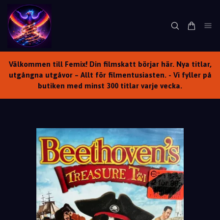
Välkommen till Femix! Din filmskatt börjar här. Nya titlar,
utgångna utgåvor – Allt för filmentusiasten. - Vi fyller på
butiken med minst 300 titlar varje vecka.