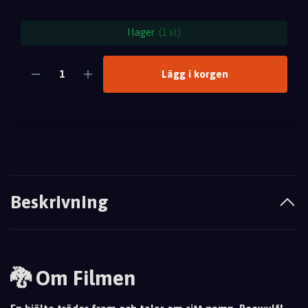
I lager
(1 st)
Lägg i korgen
Beskrivning
🐉 Om Filmen