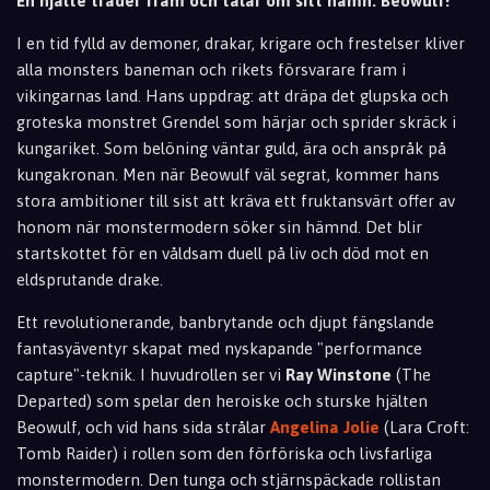
En hjälte träder fram och talar om sitt namn. Beowulf!
I en tid fylld av demoner, drakar, krigare och frestelser kliver
alla monsters baneman och rikets försvarare fram i
vikingarnas land. Hans uppdrag: att dräpa det glupska och
groteska monstret Grendel som härjar och sprider skräck i
kungariket. Som belöning väntar guld, ära och anspråk på
kungakronan. Men när Beowulf väl segrat, kommer hans
stora ambitioner till sist att kräva ett fruktansvärt offer av
honom när monstermodern söker sin hämnd. Det blir
startskottet för en våldsam duell på liv och död mot en
eldsprutande drake.
Ett revolutionerande, banbrytande och djupt fängslande
fantasyäventyr skapat med nyskapande "performance
capture"-teknik. I huvudrollen ser vi
Ray Winstone
(The
Departed) som spelar den heroiske och sturske hjälten
Beowulf, och vid hans sida strålar
Angelina Jolie
(Lara Croft:
Tomb Raider) i rollen som den förföriska och livsfarliga
monstermodern. Den tunga och stjärnspäckade rollistan