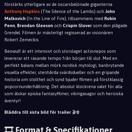
förstärks ytterligare av de oscarsbelönade giganterna
Anthony Hopkins
(The Silence of the Lambs) och
John
Malkovich
(In the Line of Fire), tillsammans med
Robin
Penn
,
Brendan Gleeson
och
Crispin Glover
som den plågade
Grendel. Filmen är mästerligt regisserad av visionären
Robert Zemeckis.
Beowulf är ett intensivt och storslaget actionepos som
levererar ett rasande tempo från början till slut. Med en
perfekt balans mellan mörk nordisk mytologi, banbrytande
visuella effekter, stenhårda svärdsdueller och en gripande
historia om stolthet och synd bjuder filmen på förstklassig
popcornunderhållning. Det absolut klockrena valet för alla
som älskar episka fantasyfilmer, vikingasagor och heroiska
äventyr!
Bläddra till sista bild för trailer
🎬🍿
🎞️ Format & Specifikationer