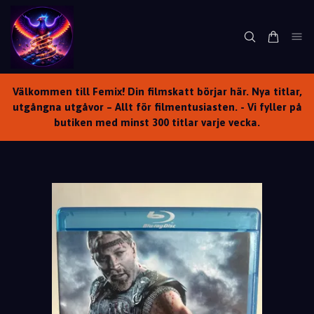
Välkommen till Femix! Din filmskatt börjar här. Nya titlar,
utgångna utgåvor – Allt för filmentusiasten. - Vi fyller på
butiken med minst 300 titlar varje vecka.