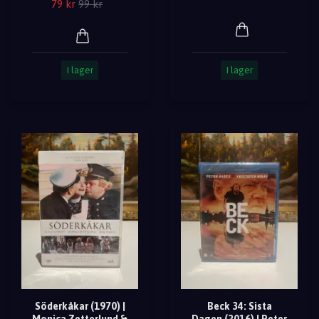
79 kr
99 kr
I lager
I lager
Söderkåkar (1970) |
Beck 34: Sista
Monica Zetterlund &
Dagen (2016) | Peter