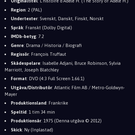
Originaltitel
: L'histoire d'Adèle H. (The Story of Adele H.)
Region
: 2 (PAL)
Undertexter
: Svenskt, Danskt, Finskt, Norskt
Språk
: Franskt (Dolby Digital)
IMDb-betyg
: 7.2
Genre
: Drama / Historia / Biografi
Regissör
: François Truffaut
Skådespelare
: Isabelle Adjani, Bruce Robinson, Sylvia
Marriott, Joseph Blatchley
Format
: DVD (4:3 Full Screen 1.66:1)
Utgåva/Distributör
: Atlantic Film AB / Metro-Goldwyn-
Mayer
Produktionsland
: Frankrike
Speltid
: 1 tim 34 min
Produktionsår
: 1975 (Denna utgåva © 2012)
Skick
: Ny (Inplastad)