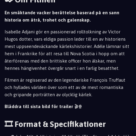
En smäktande vacker berättelse baserad på en sann
historia om åtrå, trohet och galenskap.
Isabelle Adjani gör en passionerad rolltolkning av Victor
Hugos dotter, vars eldiga passion leder till en av historiens
mest uppseendeväckande kärlekshi
storier. Adèle lämnar sitt
hem i Frankrike för att resa till Nova Scotia i hopp om att
återförenas med den brittiske officer hon älskar, men
hennes hängivenhet övergår snart i en farlig besatthet.
Filmen är regisserad av den legendariske François Truffaut
och hyllades världen över som ett av de mest romantiska
och gripande porträtten av olycklig kärlek.
Bläddra till sista bild för trailer
🎬🍿
🎞️ Format & Specifikationer