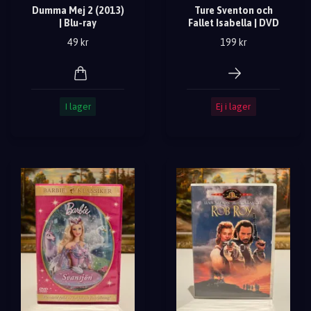
Dumma Mej 2 (2013)
Ture Sventon och
| Blu-ray
Fallet Isabella | DVD
49 kr
199 kr
I lager
Ej i lager