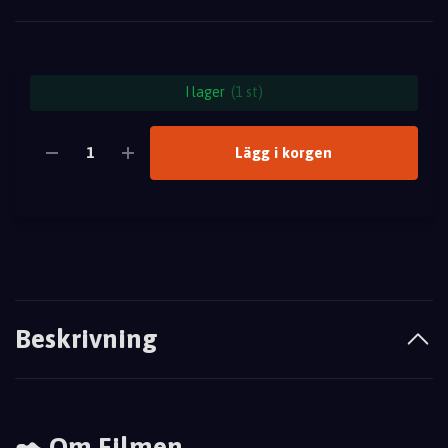
I lager
(1 st)
Lägg i korgen
Beskrivning
✒️ Om Filmen