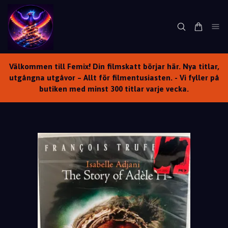
Välkommen till Femix! Din filmskatt börjar här. Nya titlar,
utgångna utgåvor – Allt för filmentusiasten. - Vi fyller på
butiken med minst 300 titlar varje vecka.