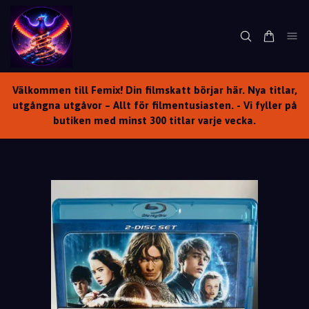
Välkommen till Femix! Din filmskatt börjar här. Nya titlar,
utgångna utgåvor – Allt för filmentusiasten. - Vi fyller på
butiken med minst 300 titlar varje vecka.