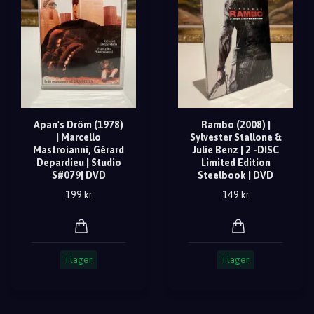
Apan's Dröm (1978)
Rambo (2008) |
| Marcello
Sylvester Stallone &
Mastroianni, Gérard
Julie Benz | 2 -DISC
Depardieu | Studio
Limited Edition
S#079| DVD
Steelbook | DVD
199 kr
149 kr
I lager
I lager