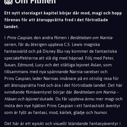
🦁 Om Filmen
Ett nytt storslaget kapitel börjar där mod, magi och hopp
förenas för att återupprätta fred i det förtrollade
landet.
I
Prins Caspian
, den andra filmen i
Berättelsen om Narnia
-
serien, får du återigen uppleva C.
S. Lewis magiska
fantasivärld och på Disney Blu-ray kommer de fantastiska
specialeffekterna att slå dig med häpna
d. Följ med Peter,
Susan, Edmund, Lucy och det ståtliga lejonet Aslan, som
tillsammans med nya spännande Narnia-varelser och
Prins
Caspian
, leder Narnias invånare på en otrolig resa för
att återupprätta fred och ära i det f
örtrollade
l
andet. Det här
svindlande filmäventyret börjar där
Berättelsen om Narnia –
Häxan och lejonet
slutade
. Du får uppleva ännu mer magi och
möta den nye hjälten Prins Caspian i ett fantastiskt äventyr
som är fyllt av fantasi, mo
d, kärlek, glädje och humor.
Det här är ett episkt och visuellt bländande fantasyäventyr i