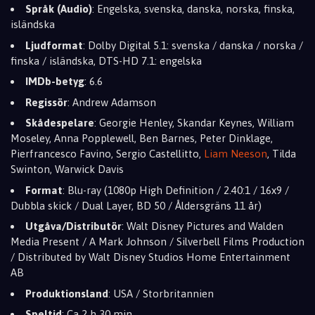
Språk (Audio)
: Engelska, svenska, danska, norska, finska,
isländska
Ljudformat
: Dolby Digital 5.1: svenska / danska / norska /
finska / isländska, DTS-HD 7.1: engelska
IMDb-betyg
: 6.6
Regissör
: Andrew Adamson
Skådespelare
: Georgie Henley, Skandar Keynes, William
Moseley, Anna Popplewell, Ben Barnes, Peter Dinklage,
Pierfrancesco Favino, Sergio Castellitto,
Liam Neeson
, Tilda
Swinton, Warwick Davis
Format
: Blu-ray (1080p High Definition / 2.40:1 / 16x9 /
Dubbla skick / Dual Layer, BD 50 / Åldersgräns 11 år)
Utgåva/Distributör
: Walt Disney Pictures and Walden
Media Present / A Mark Johnson / Silverbell Films Production
/ Distributed by Walt Disney Studios Home Entertainment
AB
Produktionsland
: USA / Storbritannien
Speltid
: Ca 2 h 30 min