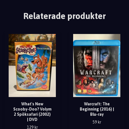
Relaterade produkter
What's New
Warcraft: The
Scooby-Doo? Volym
Beginning (2016) |
2 Spöksafari (2002)
Blu-ray
| DVD
59 kr
129 kr