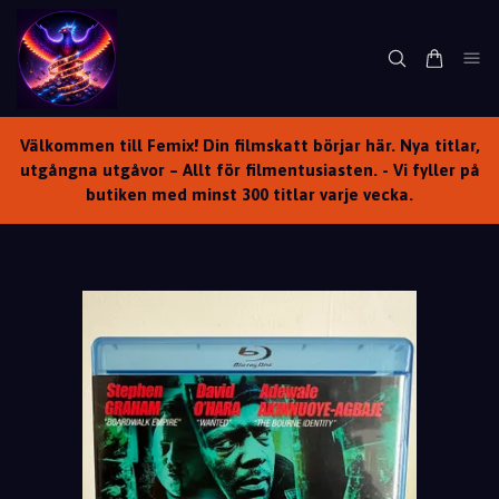
Välkommen till Femix! Din filmskatt börjar här. Nya titlar,
utgångna utgåvor – Allt för filmentusiasten. - Vi fyller på
butiken med minst 300 titlar varje vecka.