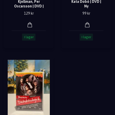
Kjellman, Per
Kata Dobó | DVD |
Oscarsson | DVD |
Ny
129 kr
99 kr
I lager
I lager