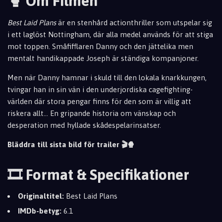
🥊 Om Filmen
Best Laid Plans
är en stenhård actionthriller som utspelar sig
i ett laglöst Nottingham, där alla medel används för att stiga
mot toppen. Småfifflaren Danny och den jättelika men
mentalt handikappade Joseph är ständiga kompanjoner.
Men när Danny hamnar i skuld till den lokala knarkkungen,
tvingar han in sin vän i den underjordiska cagefighting-
världen där stora pengar finns för den som är villig att
riskera allt... En gripande historia om vänskap och
desperation med hyllade skådespelarinsatser.
Bläddra till sista bild för trailer 🎬🍿
🎞️ Format & Specifikationer
Originaltitel:
Best Laid Plans
IMDb-betyg:
6.1