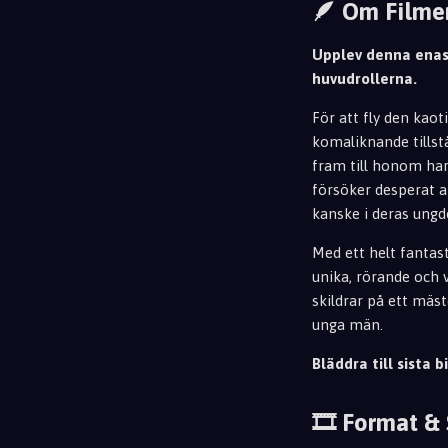
🪶 Om Filme
Upplev denna ena
huvudrollerna.
För att fly den kao
komaliknande tillst
fram till honom ha
försöker desperat at
kanske i deras ungd
Med ett helt fantas
unika, rörande och v
skildrar på ett mäs
unga män.
Bläddra till sista bi
🎞️ Format &