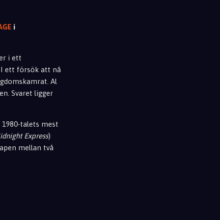
CAGE
i
r i ett
 ett försök att nå
ungdomskamrat. Al
en. Svaret ligger
 1980-talets mest
idnight Express
)
kapen mellan två