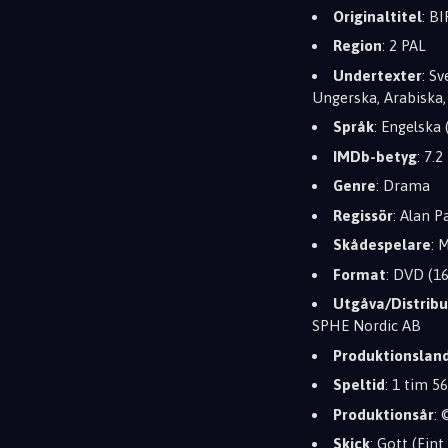
Originaltitel
: B
Region
: 2 PAL
Undertexter
: S
Ungerska, Arabiska,
Språk
: Engelska 
IMDb-betyg
: 7.2
Genre
: Drama
Regissör
: Alan P
Skådespelare
: 
Format
: DVD (1
Utgåva/Distribu
SPHE Nordic AB
Produktionslan
Speltid
: 1 tim 5
Produktionsår
: 
Skick
: Gott (Fin