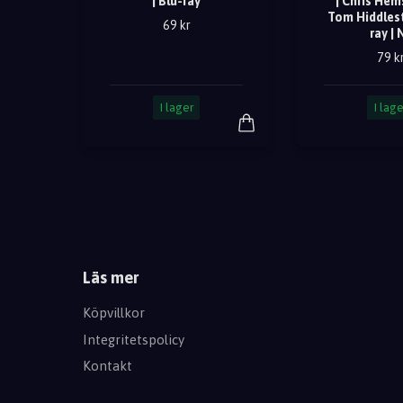
| Blu-ray
| Chris Hem
Tom Hiddlest
69 kr
ray | 
79 k
I lager
I lage
Läs mer
Köpvillkor
Integritetspolicy
Kontakt