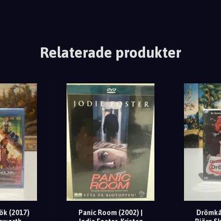
Relaterade produkter
ök (2017)
Panic Room (2002) |
Drömkåk