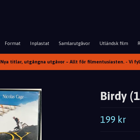
Format
Inplastat
Samlarutgåvor
Utländsk film
Nya titlar, utgångna utgåvor – Allt för filmentusiasten. - Vi fy
Birdy (
199 kr