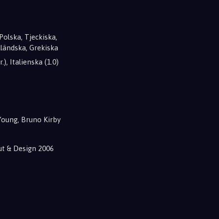
Polska, Tjeckiska,
lländska, Grekiska
), Italienska (1.0)
Young, Bruno Kirby
ut & Design 2006