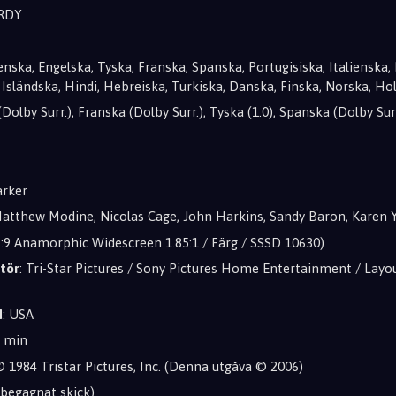
IRDY
venska, Engelska, Tyska, Franska, Spanska, Portugisiska, Italienska, 
 Isländska, Hindi, Hebreiska, Turkiska, Danska, Finska, Norska, Ho
(Dolby Surr.), Franska (Dolby Surr.), Tyska (1.0), Spanska (Dolby Surr.
arker
Matthew Modine, Nicolas Cage, John Harkins, Sandy Baron, Karen 
6:9 Anamorphic Widescreen 1.85:1 / Färg / SSSD 10630)
tör
: Tri-Star Pictures / Sony Pictures Home Entertainment / Layo
d
: USA
6 min
© 1984 Tristar Pictures, Inc. (Denna utgåva © 2006)
t begagnat skick)