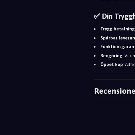
✅ Din Trygg
Trygg betalning
Spårbar leveran
Funktionsgaran
Rengöring
: Vi r
Öppet köp
: Allt
Recensione