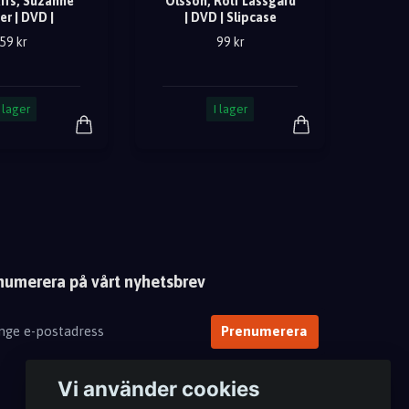
kifs, Suzanne
Olsson, Rolf Lassgård
er | DVD |
| DVD | Slipcase
59 kr
99 kr
I lager
I lager
numerera på vårt nyhetsbrev
Prenumerera
Vi använder cookies