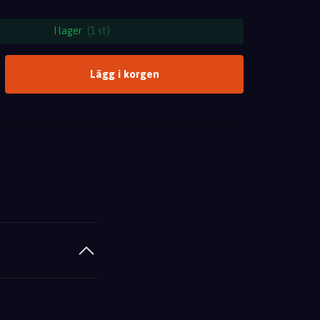
I lager
(1 st)
Lägg i korgen