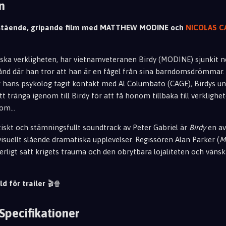
n
stående, gripande film med MATTHEW MODINE och
NICOLAS 
tiska verkligheten, har vietnamveteranen Birdy (MODINE) sjunkit ne
ånd där han tror att han är en fågel från sina barndomsdrömmar. I
r hans psykolog tagit kontakt med Al Columbato (CAGE), Birdys 
t tränga igenom till Birdy för att få honom tillbaka till verklighet
om...
tiskt och stämningsfullt soundtrack av Peter Gabriel är
Birdy
en av
isuellt slående dramatiska upplevelser. Regissören Alan Parker (
M
terligt sätt krigets trauma och den obrytbara lojaliteten och väns
ld för trailer
🎬🍿
 Specifikationer