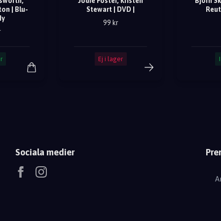
sworth,
Jodie Foster, Kristen
Björn S
on | Blu-
Stewart | DVD |
Reut
Ny
99 kr
r
r
Ej i lager
Sociala medier
Pre