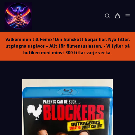
Välkommen till Femix! Din filmskatt börjar här. Nya titlar,
utgångna utgåvor – Allt för filmentusiasten. - Vi fyller på
butiken med minst 300 titlar varje vecka.