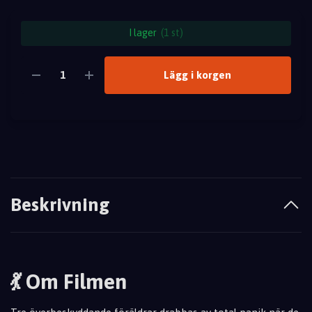
I lager
(1 st)
Lägg i korgen
Beskrivning
💃 Om Filmen