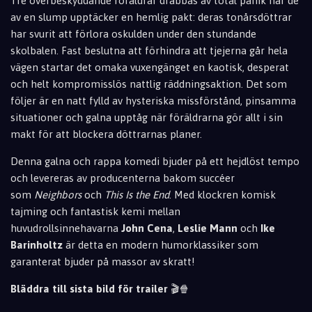
Tre överbeskyddande föräldrar drabbas av total panik när de
av en slump upptäcker en hemlig pakt:
deras tonårsdöttrar
har svurit att förlora oskulden under den stundande
skolbalen.
Fast beslutna att förhindra att tjejerna går hela
vägen startar det omaka vuxengänget en kaotisk,
desperat
och helt kompromisslös nattlig räddningsaktion.
Det som
följer är en natt fylld av hysteriska missförstånd,
pinsamma
situationer och galna upptåg när föräldrarna gör allt i sin
makt för att blockera döttrarnas planer.
Denna galna och rappa komedi bjuder på ett hejdlöst tempo
och levereras av producenterna bakom succéer
som
Neighbors
och
This Is the End
.
Med klockren komisk
tajming och fantastisk kemi mellan
huvudrollsinnehavarna
John Cena
,
Leslie Mann
och
Ike
Barinholtz
är detta en modern humorklassiker som
garanterat bjuder på massor av skratt!
Bläddra till sista bild för trailer
🎬🍿