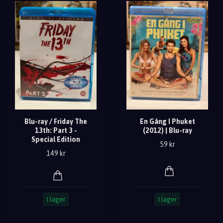
Blu-ray / Friday The
En Gång I Phuket
13th: Part 3 -
(2012) | Blu-ray
Special Edition
59 kr
149 kr
I lager
I lager