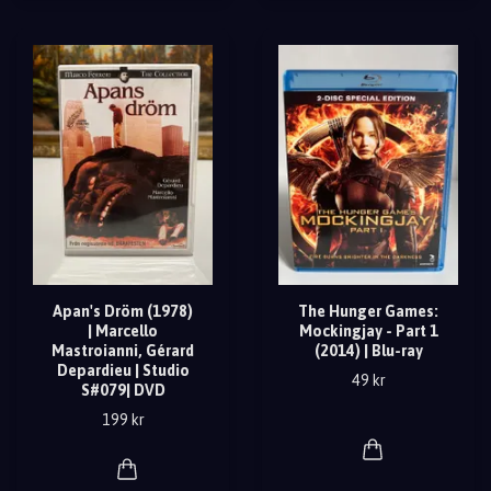
Apan's Dröm (1978)
The Hunger Games:
| Marcello
Mockingjay - Part 1
Mastroianni, Gérard
(2014) | Blu-ray
Depardieu | Studio
49 kr
S#079| DVD
199 kr