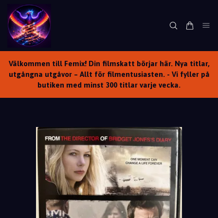
Välkommen till Femix! Din filmskatt börjar här. Nya titlar,
utgångna utgåvor – Allt för filmentusiasten. - Vi fyller på
butiken med minst 300 titlar varje vecka.