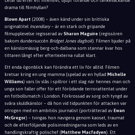
Letar du efter ett intensivt, djupt rörande och tankeväckande
drama till filmhyllan?
Blown Apart
(2008) – även känd under sin brittiska
originaltitel
Incendiary
– är en stark och gripande
filmupplevelse regisserad av
Sharon Maguire
(regissören
bakom dundersuccén
Bridget Jones dagbok
). Filmen bjuder på
en känslomässig berg-och-dalbana som stannar kvar hos
tittaren långt efter eftertexterna rullat klart.
Ett enda ögonblick kan förändra ett liv för alltid. Filmen
kretsar kring en ung mamma (spelad av en hyllad
Michelle
Williams
) vars liv slås i spillror i ett slag när hennes man och
unga son faller offer för ett förödande terrorattentat under
en fotbollsmatch i London. Förkrossad av sorg och tyngd av
svåra skuldkänslor – då hon vid tidpunkten för attacken var
otrogen med en ambitiös journalist (porträtterad av
Ewan
McGregor
) – tvingas hon navigera genom kaoset, traumat
och de efterföljande polisinredningarna som leds av en
handlingskraftig polischef (
Matthew Macfadyen
). Ett