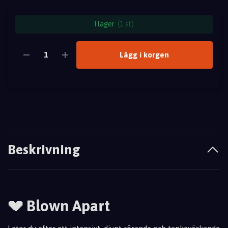
I lager
(1 st)
Lägg i korgen
Beskrivning
💔 Blown Apart