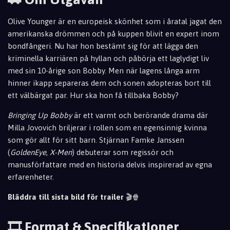
Olive Younger är en europeisk skönhet som i åratal jagat den
amerikanska drömmen och på kuppen blivit en expert inom
bondfångeri. Nu har hon bestämt sig för att lägga den
kriminella karriären på hyllan och påbörja ett laglydigt liv
med sin
10-årige son Bobby. Men när lagens långa arm
hinner ikapp separeras dem och sonen adopteras bort till
ett välbärgat par. Hu
r ska hon få tillbaka Bobby?
Bringing Up Bobby
är ett varmt och berörande drama där
Milla Jovovich briljerar i rollen som en egensinnig kvinna
som gör allt för sitt barn. Stjärnan Famke Janssen
(
GoldenEye
,
X-Men
) debuterar som regissör och
manusförfattare med en historia delvis inspirerad av egna
erfarenheter.
Bläddra till sista bild för trailer
🎬🍿
🎞️ Format & Specifikationer