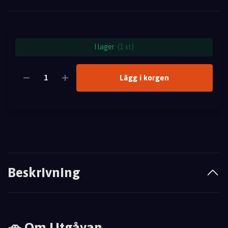
I lager
(1 st)
Lägg i korgen
Beskrivning
🚗 Om Utgåvan