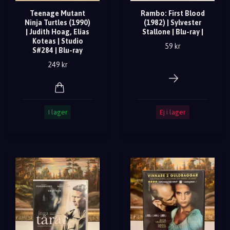
Teenage Mutant
Rambo: First Blood
Ninja Turtles (1990)
(1982) | Sylvester
| Judith Hoag, Elias
Stallone | Blu-ray |
Koteas | Studio
59 kr
S#284 | Blu-ray
249 kr
I lager
Ej i lager