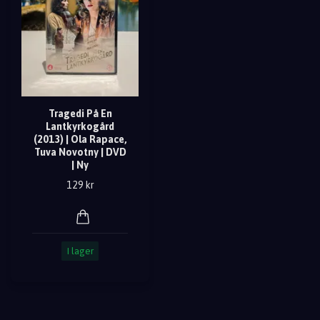
Tragedi På En
Lantkyrkogård
(2013) | Ola Rapace,
Tuva Novotny | DVD
| Ny
129 kr
I lager