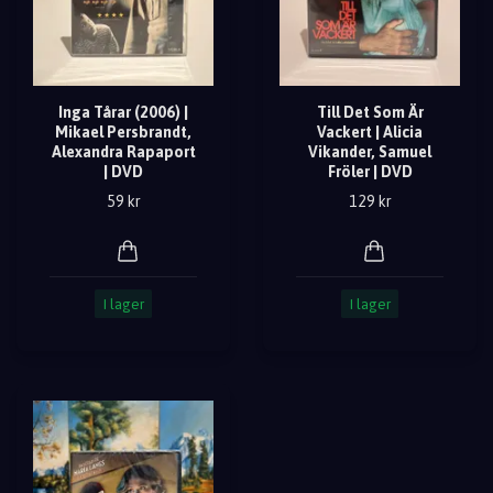
Inga Tårar (2006) |
Till Det Som Är
Mikael Persbrandt,
Vackert | Alicia
Alexandra Rapaport
Vikander, Samuel
| DVD
Fröler | DVD
59 kr
129 kr
I lager
I lager