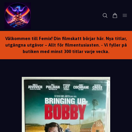
Välkommen till Femix! Din filmskatt börjar här. Nya titlar,
utgångna utgåvor – Allt för filmentusiasten. - Vi fyller på
butiken med minst 300 titlar varje vecka.