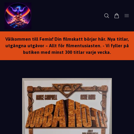
Välkommen till Femix! Din filmskatt börjar här. Nya titlar,
utgångna utgåvor – Allt för filmentusiasten. - Vi fyller på
butiken med minst 300 titlar varje vecka.