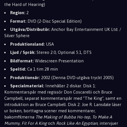
the Hard of Hearing)
Region:
2
Format:
DVD (2-Disc Special Edition)
Utgåva/Distributör:
Anchor Bay Entertainment UK Ltd. /
Silver Sphere
Produktionsland:
USA
Ljud / Språk:
Stereo 2.0, Optional 5.1, DTS
Bildformat:
Widescreen Presentation
Speltid:
Ca 1 tim 28 min
Produktionsår:
2002 (Denna DVD-utgåva tryckt 2005)
Specialmaterial:
Innehåller 2 diskar. Disk 1:
Kommentarspår med regissör Don Coscarelli och Bruce
Campbell, separat kommentarspår med ”The King”, samt en
introduktion av Bruce Campbell. Disk 2: Joe R. Lansdale läser
ur boken, borttagna scener med kommentarer,
bakomfilmerna
The Making of Bubba Ho-tep
,
To Make A
Mummy
,
Fit For A King
och
Rock Like An Egyptian
, intervjuer