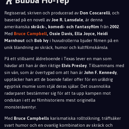
🕺 Bubba Ho-Tep
Regisserad, skriven och producerad av
Don Coscarelli
, och
baserad på en novell av
Joe R. Lansdale
, är denna
amerikanska
skräck-, komedi- och fantasyfilm
från
2002
.
Med
Bruce Campbell
, Ossie Davis, Ella Joyce, Heidi
Marnhout
och
Bob Ivy
i huvudrollerna bjuder filmen på en
unik blandning av skräck, humor och kultfilmskänsla.
På ett stillsamt äldreboende i Texas lever en man som
hävdar att han är den riktige
Elvis Presley
. Tillsammans med
sin vän, som är övertygad om att han är
John F. Kennedy
,
upptäcker han att de boende faller offer för en uråldrig
egyptisk mumie som stjäl deras själar. Det osannolika
radarparet bestämmer sig för att ta upp kampen mot
ondskan i ett av filmhistoriens mest originella
monsteräventyr.
Med
Bruce Campbells
karismatiska rolltolkning, träffsäker
svart humor och en ovanlig kombination av skräck och