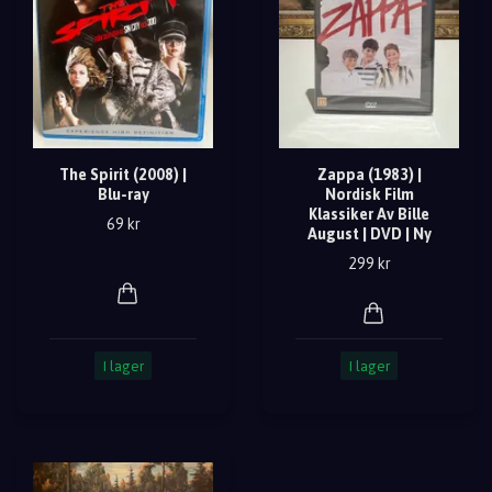
The Spirit (2008) |
Zappa (1983) |
Blu-ray
Nordisk Film
Klassiker Av Bille
69 kr
August | DVD | Ny
299 kr
I lager
I lager