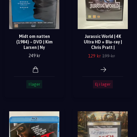
Midt om natten
Jurassic World | 4K
(1984) – DVD | Kim
Ultra HD + Blu-ray |
Larsen | Ny
Chris Pratt |
129 kr
199 kr
249 kr
I lager
Ej i lager