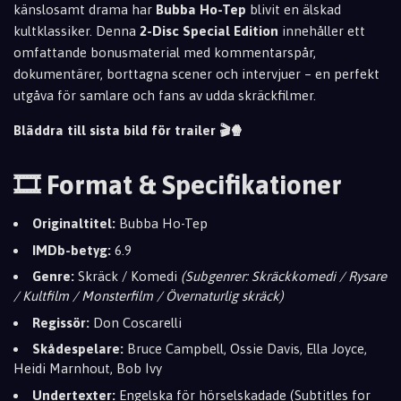
känslosamt drama har
Bubba Ho-Tep
blivit en älskad
kultklassiker. Denna
2-Disc Special Edition
innehåller ett
omfattande bonusmaterial med kommentarspår,
dokumentärer, borttagna scener och intervjuer – en perfekt
utgåva för samlare och fans av udda skräckfilmer.
Bläddra till sista bild för trailer 🎬🍿
🎞️ Format & Specifikationer
Originaltitel:
Bubba Ho-Tep
IMDb-betyg:
6.9
Genre:
Skräck / Komedi
(Subgenrer: Skräckkomedi / Rysare
/ Kultfilm / Monsterfilm / Övernaturlig skräck)
Regissör:
Don Coscarelli
Skådespelare:
Bruce Campbell, Ossie Davis, Ella Joyce,
Heidi Marnhout, Bob Ivy
Undertexter:
Engelska för hörselskadade (Subtitles for