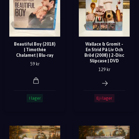
Beautiful Boy (2018)
Wallace & Gromit -
| Timothée
En Strid På Liv Och
Chalamet | Blu-ray
Bröd (2008) | 2-Disc
Slipcase | DVD
59 kr
129 kr
I lager
Ej i lager