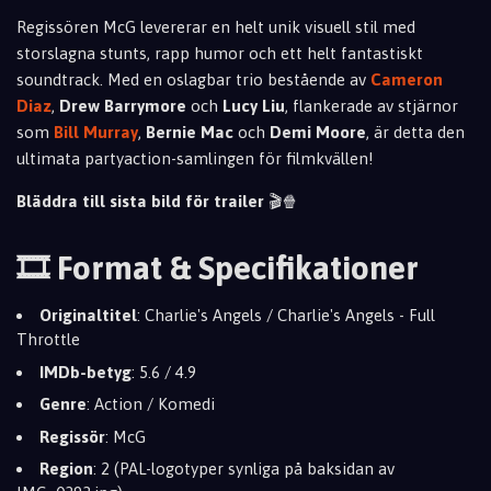
Regissören McG levererar en helt unik visuell stil med
storslagna stunts, rapp humor och ett helt fantastiskt
soundtrack. Med en oslagbar trio bestående av
Cameron
Diaz
,
Drew Barrymore
och
Lucy Liu
, flankerade av stjärnor
som
Bill Murray
,
Bernie Mac
och
Demi Moore
, är detta den
ultimata partyaction-samlingen för filmkvällen!
Bläddra till sista bild för trailer
🎬🍿
🎞️ Format & Specifikationer
Originaltitel
: Charlie's Angels / Charlie's Angels - Full
Throttle
IMDb-betyg
: 5.6 / 4.9
Genre
: Action / Komedi
Regissör
: McG
Region
: 2 (PAL-logotyper synliga på baksidan av