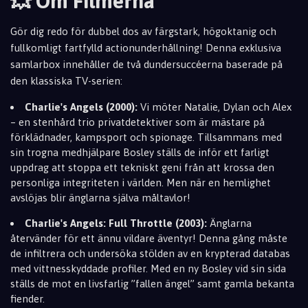
💥 Om Filmerna
Gör dig redo för dubbel dos av färgstark, högoktanig och
fullkomligt fartfylld actionunderhållning! Denna exklusiva
samlarbox innehåller de två dundersuccéerna baserade på
den klassiska TV-serien:
Charlie's Angels (2000):
Vi möter Natalie, Dylan och Alex
– en stenhård trio privatdetektiver som är mästare på
förklädnader, kampsport och spionage. Tillsammans med
sin trogna medhjälpare Bosley ställs de inför ett farligt
uppdrag att stoppa ett tekniskt geni från att krossa den
personliga integriteten i världen. Men när en hemlighet
avslöjas blir änglarna själva måltavlor!
Charlie's Angels: Full Throttle (2003):
Änglarna
återvänder för ett ännu vildare äventyr! Denna gång måste
de infiltrera och undersöka stölden av en krypterad databas
med vittnesskyddade profiler. Med en ny Bosley vid sin sida
ställs de mot en livsfarlig ”fallen ängel” samt gamla bekanta
fiender.