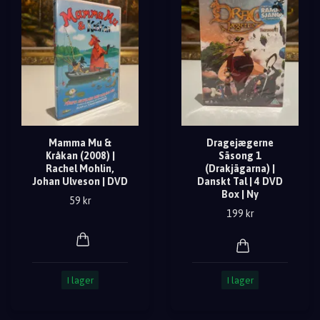
Mamma Mu &
Dragejægerne
Kråkan (2008) |
Säsong 1
Rachel Mohlin,
(Drakjägarna) |
Johan Ulveson | DVD
Danskt Tal | 4 DVD
Box | Ny
59 kr
199 kr
I lager
I lager