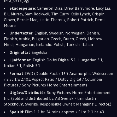
IMG_0393.jpg)
Skådespelare
: Cameron Diaz, Drew Barrymore, Lucy Liu,
Bill Murray, Sam Rockwell, Tim Curry, Kelly Lynch, Crispin
Glover, Bernie Mac, Justin Theroux, Robert Patrick, Demi
Moore
Undertexter
: English, Swedish, Norwegian, Danish,
Finnish, Arabic, Bulgarian, Czech, Dutch, Greek, Hebrew,
Hindi, Hungarian, Icelandic, Polish, Turkish, Italian
Originaltal
: Engelska
Ljudformat
: English Dolby Digital 5.1, Hungarian 5.1,
Italian 5.1, Polish 5.1
Format
: DVD (Double Pack / 16:9 Anamorphic Widescreen
/ 2.35:1 & 2.40:1 Aspect Ratio / Dolby Digital / Columbia
Pictures / Sony Pictures Home Entertainment)
Utgåva/Distributör
: Sony Pictures Home Entertainment
Inc. (Sold and distributed by: AB Svensk Filmindustri,
Stockholm, Sverige. Responsible Owner: Managing Director.)
Speltid
: Film 1: 1 hr. 34 mins approx. / Film 2: 1 hr. 43