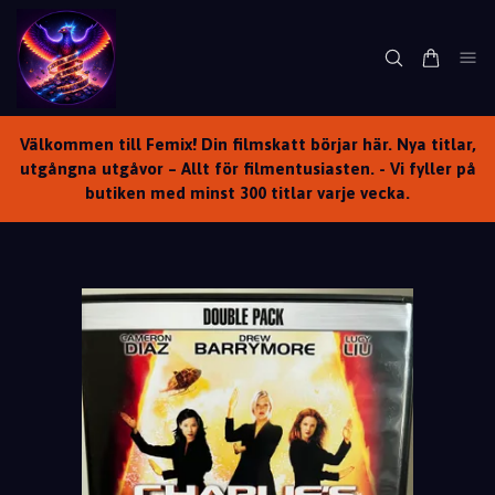
Välkommen till Femix! Din filmskatt börjar här. Nya titlar,
utgångna utgåvor – Allt för filmentusiasten. - Vi fyller på
butiken med minst 300 titlar varje vecka.