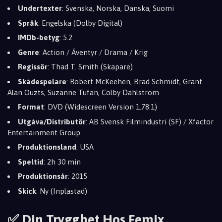
Undertexter
: Svenska, Norska, Danska, Suomi
Språk
: Engelska (Dolby Digital)
IMDb-betyg
: 5.2
Genre
: Action / Äventyr / Drama / Krig
Regissör
: Thad T. Smith (Skapare)
Skådespelare
: Robert McKeehen, Brad Schmidt, Grant
Alan Ouzts, Suzanne Tufan, Colby Dahlstrom
Format
: DVD (Widescreen Version 1.78:1)
Utgåva/Distributör
: AB Svensk Filmindustri (SF) / Xfactor
Entertainment Group
Produktionsland
: USA
Speltid
: 2h 30 min
Produktionsår
: 2015
Skick
: Ny (Inplastad)
✅ Din Trygghet Hos Femix