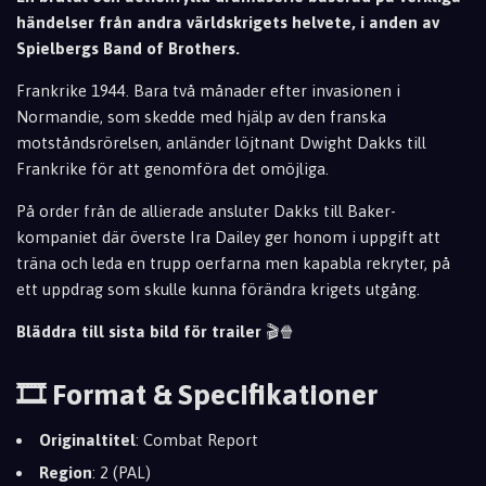
händelser från andra världskrigets helvete, i anden av
Spielbergs Band of Brothers.
Frankrike 1944. Bara två månader efter invasionen i
Normandie, som skedde med hjälp av den franska
motståndsrörelsen, anländer löjtnant Dwight Dakks till
Frankrike för att genomföra det omöjliga
.
På order från de allierade ansluter Dakks till Baker-
kompaniet där överste Ira Dailey ger hono
m i uppgift att
träna och leda en trupp oerfarna men kapabla rekryter, på
ett uppdrag som sk
ulle kunna förändra krigets utgång.
Bläddra till sista bild för trailer
🎬🍿
🎞️ Format & Specifikationer
Originaltitel
: Combat Report
Region
: 2 (PAL)