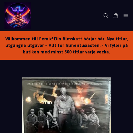
Välkommen till Femix! Din filmskatt börjar här. Nya titlar,
utgångna utgåvor – Allt för filmentusiasten. - Vi fyller på
butiken med minst 300 titlar varje vecka.