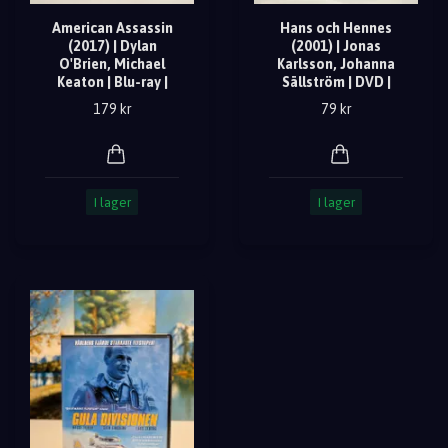
American Assassin
Hans och Hennes
(2017) | Dylan
(2001) | Jonas
O'Brien, Michael
Karlsson, Johanna
Keaton | Blu-ray |
Sällström | DVD |
179 kr
79 kr
I lager
I lager