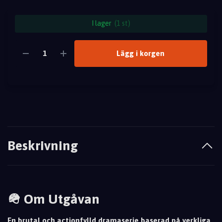
I lager
(1 st)
Lägg i korgen
Beskrivning
🪖 Om Utgåvan
En brutal och actionfylld dramaserie baserad på verkliga