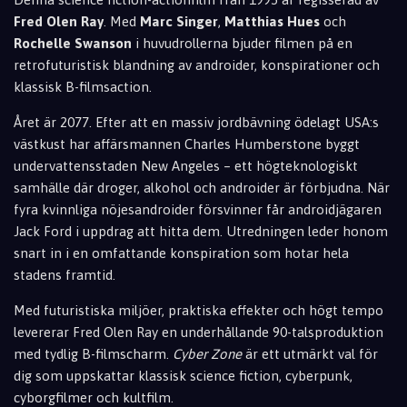
Fred Olen Ray
. Med
Marc Singer
,
Matthias Hues
och
Rochelle Swanson
i huvudrollerna bjuder filmen på en
retrofuturistisk blandning av androider, konspirationer och
klassisk B-filmsaction.
Året är 2077. Efter att en massiv jordbävning ödelagt USA:s
västkust har affärsmannen Charles Humberstone byggt
undervattensstaden New Angeles – ett högteknologiskt
samhälle där droger, alkohol och androider är förbjudna. När
fyra kvinnliga nöjesandroider försvinner får androidjägaren
Jack Ford i uppdrag att hitta dem. Utredningen leder honom
snart in i en omfattande konspiration som hotar hela
stadens framtid.
Med futuristiska miljöer, praktiska effekter och högt tempo
levererar Fred Olen Ray en underhållande 90-talsproduktion
med tydlig B-filmscharm.
Cyber Zone
är ett utmärkt val för
dig som uppskattar klassisk science fiction, cyberpunk,
cyborgfilmer och kultfilm.