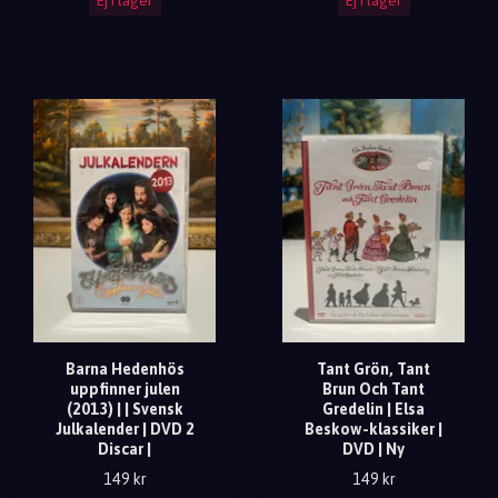
Ej i lager
Ej i lager
Barna Hedenhös
Tant Grön, Tant
uppfinner julen
Brun Och Tant
(2013) | | Svensk
Gredelin | Elsa
Julkalender | DVD 2
Beskow-klassiker |
Discar |
DVD | Ny
149 kr
149 kr