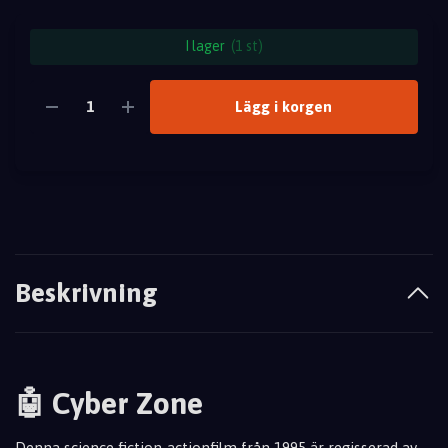
I lager
(1 st)
Lägg i korgen
Beskrivning
🤖 Cyber Zone
Denna science fiction-actionfilm från 1995 är regisserad av