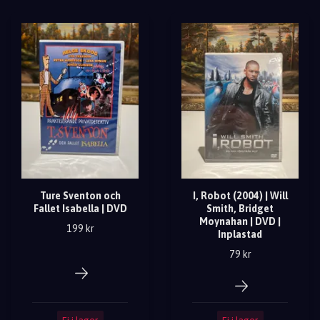
Ture Sventon och
I, Robot (2004) | Will
Fallet Isabella | DVD
Smith, Bridget
Moynahan | DVD |
199 kr
Inplastad
79 kr