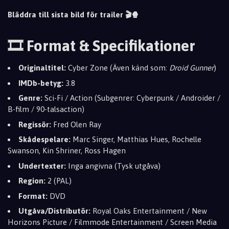
Bläddra till sista bild för trailer 🎬🍿
🎞️ Format & Specifikationer
Originaltitel:
Cyber Zone (Även känd som:
Droid Gunner
)
IMDb-betyg:
3.8
Genre:
Sci-Fi / Action (Subgenrer: Cyberpunk / Androider /
B-film / 90-talsaction)
Regissör:
Fred Olen Ray
Skådespelare:
Marc Singer, Matthias Hues, Rochelle
Swanson, Kin Shriner, Ross Hagen
Undertexter:
Inga angivna (Tysk utgåva)
Region:
2 (PAL)
Format:
DVD
Utgåva/Distributör:
Royal Oaks Entertainment / New
Horizons Picture / Filmmode Entertainment / Screen Media