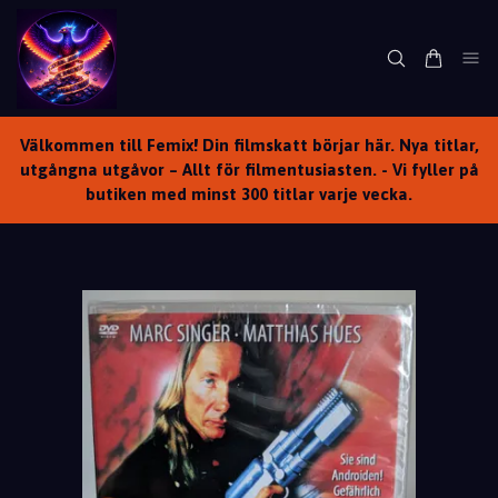
Välkommen till Femix! Din filmskatt börjar här. Nya titlar,
utgångna utgåvor – Allt för filmentusiasten. - Vi fyller på
butiken med minst 300 titlar varje vecka.