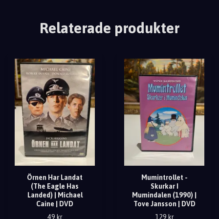
Relaterade produkter
Örnen Har Landat
Mumintrollet -
(The Eagle Has
Skurkar I
Landed) | Michael
Mumindalen (1990) |
Caine | DVD
Tove Jansson | DVD
49 kr
129 kr