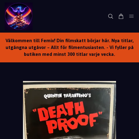
Välkommen till Femix! Din filmskatt börjar här. Nya titlar,
utgångna utgåvor – Allt för filmentusiasten. - Vi fyller på
butiken med minst 300 titlar varje vecka.