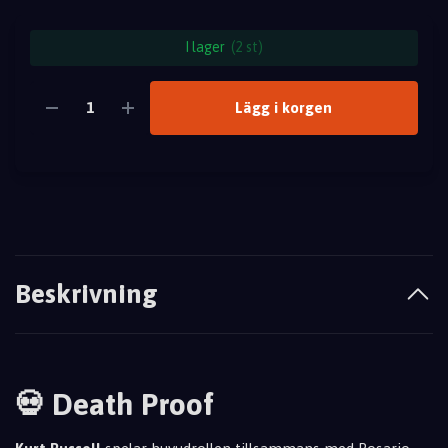
I lager
(2 st)
Lägg i korgen
Beskrivning
💀 Death Proof