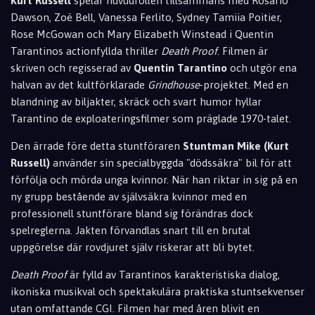
Kurt Russell
spelar huvudrollen tillsammans med Rosario
Dawson, Zoë Bell, Vanessa Ferlito, Sydney Tamiia Poitier,
Rose McGowan och Mary Elizabeth Winstead i Quentin
Tarantinos actionfyllda thriller
Death Proof
. Filmen är
skriven och regisserad av
Quentin Tarantino
och utgör ena
halvan av det kultförklarade
Grindhouse
-projektet. Med en
blandning av biljakter, skräck och svart humor hyllar
Tarantino de exploateringsfilmer som präglade 1970-talet.
Den ärrade före detta stuntföraren
Stuntman Mike (Kurt
Russell)
använder sin specialbyggda "dödssäkra" bil för att
förfölja och mörda unga kvinnor. När han riktar in sig på en
ny grupp bestående av självsäkra kvinnor med en
professionell stuntförare bland sig förändras dock
spelreglerna. Jakten förvandlas snart till en brutal
uppgörelse där rovdjuret själv riskerar att bli bytet.
Death Proof
är fylld av Tarantinos karakteristiska dialog,
ikoniska musikval och spektakulära praktiska stuntsekvenser
utan omfattande CGI. Filmen har med åren blivit en