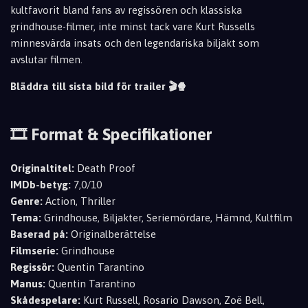
kultfavorit bland fans av regissören och klassiska
grindhouse-filmer, inte minst tack vare Kurt Russells
minnesvärda insats och den legendariska biljakt som
avslutar filmen.
Bläddra till sista bild för trailer 🎬🍿
🎞️ Format & Specifikationer
Originaltitel:
Death Proof
IMDb-betyg:
7,0/10
Genre:
Action, Thriller
Tema:
Grindhouse, Biljakter, Seriemördare, Hämnd, Kultfilm
Baserad på:
Originalberättelse
Filmserie:
Grindhouse
Regissör:
Quentin Tarantino
Manus:
Quentin Tarantino
Skådespelare:
Kurt Russell, Rosario Dawson, Zoë Bell,