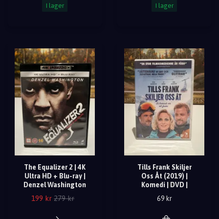
I lager
I lager
The Equalizer 2 | 4K
Tills Frank Skiljer
Ultra HD + Blu-ray |
Oss Åt (2019) |
Denzel Washington
Komedi | DVD |
199 kr
279 kr
69 kr