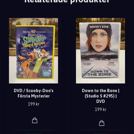
DVD / Scooby-Doo's
Down to the Bone |
Första Mysterier
(Studio S #295) |
DVD
199 kr
199 kr