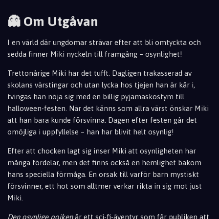
👻 Om Utgåvan
I en värld där ungdomar strävar efter att bli omtyckta och
sedda finner Miki nyckeln till framgång – osynlighet!
Trettonårige Miki har det tufft. Dagligen trakasserad av
skolans värstingar och utan lycka hos tjejen han är kär i,
tvingas han nöja sig med en billig pyjamaskostym till
halloween-festen. När det känns som allra värst önskar Miki
att han bara kunde försvinna. Dagen efter festen går det
omöjliga i uppfyllelse – han har blivit helt osynlig!
Efter att chocken lagt sig inser Miki att osynligheten har
många fördelar, men det finns också en hemlighet bakom
hans speciella förmåga. En orsak till varför barn mystiskt
försvinner, ett hot som alltmer verkar rikta in sig mot just
Miki.
Den osynlige pojken
är ett sci-fi-äventyr som får publiken att