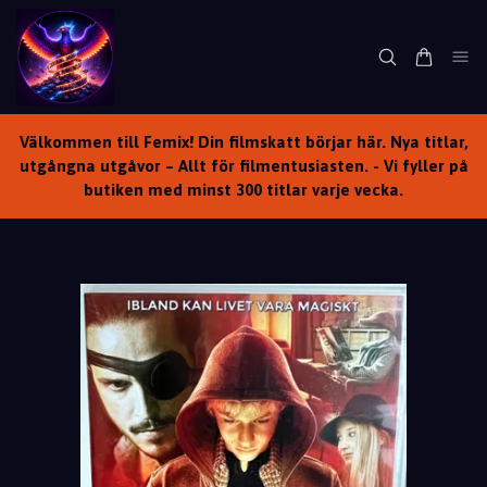
Välkommen till Femix! Din filmskatt börjar här. Nya titlar,
utgångna utgåvor – Allt för filmentusiasten. - Vi fyller på
butiken med minst 300 titlar varje vecka.