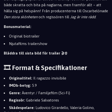
både skratta och bita på naglarna, men framför allt – att
hålla sig på helspänn! Från producenterna till Oscarbelönade
Den stora skönheten
och regissören till
Jag är inte rädd
.
Bonusmaterial:
Original biotrailer
Njutafilms trailershow
Bläddra till sista bild för trailer
🎬🍿
🎞️ Format & Specifikationer
Originaltitel:
Il ragazzo invisibile
IMDb-betyg:
5.9
Genre:
Äventyr / Familjefilm (Sci-Fi)
Regissör:
Gabriele Salvatores
Skådespelare:
Ludovico Girardello, Valeria Golino,