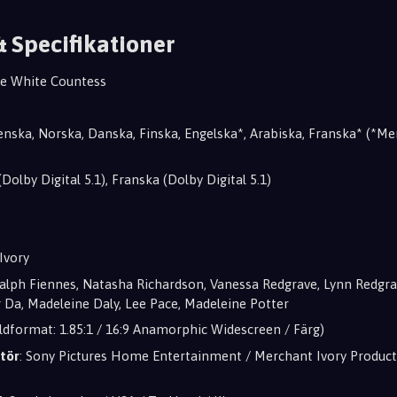
& Specifikationer
he White Countess
venska, Norska, Danska, Finska, Engelska*, Arabiska, Franska* (*M
(Dolby Digital 5.1), Franska (Dolby Digital 5.1)
Ivory
Ralph Fiennes, Natasha Richardson, Vanessa Redgrave, Lynn Redgra
g Da, Madeleine Daly, Lee Pace, Madeleine Potter
ildformat: 1.85:1 / 16:9 Anamorphic Widescreen / Färg)
tör
: Sony Pictures Home Entertainment / Merchant Ivory Product