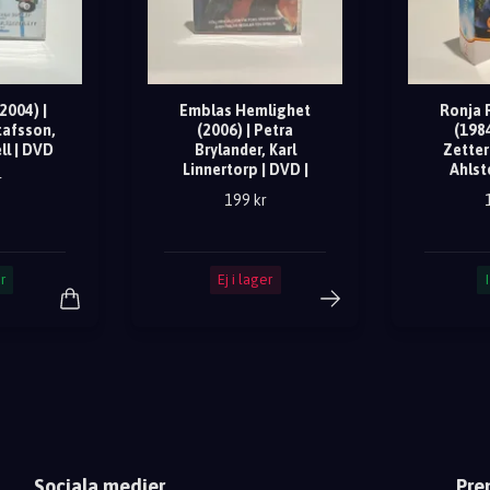
2004) |
Emblas Hemlighet
Ronja 
tafsson,
(2006) | Petra
(198
ll | DVD
Brylander, Karl
Zetter
Linnertorp | DVD |
Ahlst
r
199 kr
r
Ej i lager
Sociala medier
Pre