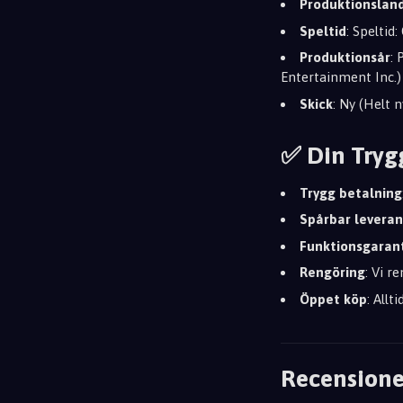
Produktionslan
Speltid
: Speltid:
Produktionsår
:
Entertainment Inc.)
Skick
: Ny (Helt 
✅ Din Tryg
Trygg betalning
Spårbar leveran
Funktionsgaran
Rengöring
: Vi r
Öppet köp
: Allt
Recensione