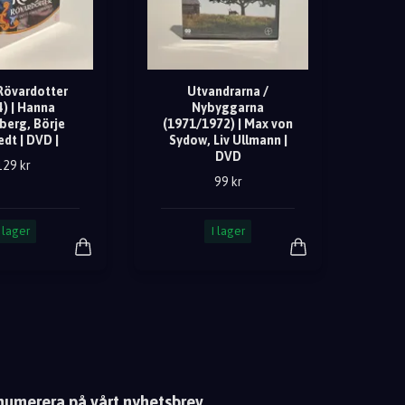
Rövardotter
Utvandrarna /
4) | Hanna
Nybyggarna
berg, Börje
(1971/1972) | Max von
edt | DVD |
Sydow, Liv Ullmann |
DVD
129 kr
99 kr
I lager
I lager
numerera på vårt nyhetsbrev