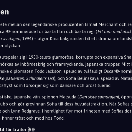
men
rbete mellan den legendariske producenten Ismail Merchant och r
Oscar®-nominerade för bästa film och bästa regi (
Ett rum med utsik
n av dagen
, 1994) – utgör Kina bakgrunden till ett drama om lands
er olyckan.
n
utspelar sig i 1930-talets glamorösa, korrupta och e
xpansiva Sha
örkas av inbördeskrig och framryckand
e,
japanska trupper. Mitt i
anske diplomaten Todd Jackson, spelad av tvåfaldigt Oscar®-nom
ke patienten
,
Schindler's List
), och Sofia Belinskaya, spelad av Nat
andsflykt som försörjer sig som dansare och prostituerad.
stiske, japanske vän, spionen Matsuda (
Den siste samurajen
), öpp
ubb och gör grevinnan Sofia till dess huvudattraktion. När So
fias
 och Lynn Redgrave, i hemlighet flyr mot friheten med Sofias dotte
n finner tröst och mod hos Todd.
ld för trailer
🎬🍿