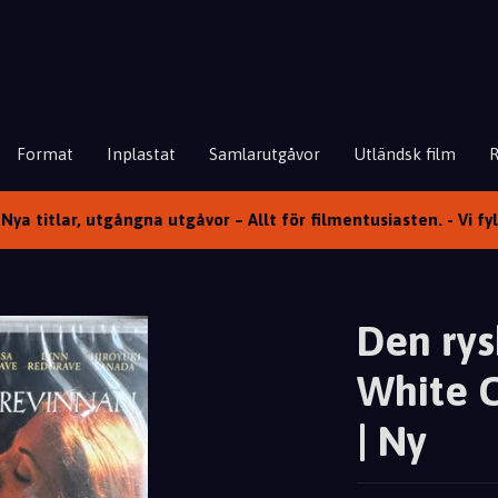
Format
Inplastat
Samlarutgåvor
Utländsk film
Nya titlar, utgångna utgåvor – Allt för filmentusiasten. - Vi fy
Den ry
White C
| Ny