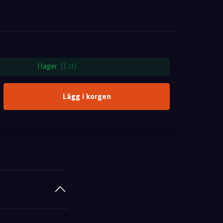
I lager
(1 st)
Lägg i korgen