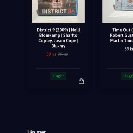
District 9 (2009) | Neill
Time Out (
Blomkamp | Sharlto
Robert Gus
Copley, Jason Cope |
Martin Time
Blu-ray
59 k
59 kr
79 kr
I lager
I lage
Läs mer