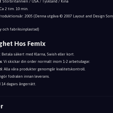
d
: Storbritannien / USA / Tyskland / Kina
 Ca 2 tim. 10 min.
 Produktionsår: 2005 (Denna utgåva © 2007 Layout and Design So
ny och fabriksinplastad)
ghet Hos Femix
: Betala säkert med Klarna, Swish eller kort.
s
: Vi skickar din order normalt inom 1-2 arbetsdagar.
ti
: Alla våra produkter genomgår kvalitetskontroll.
engör fodralen innan leverans.
id 14 dagars ångerrätt.
r