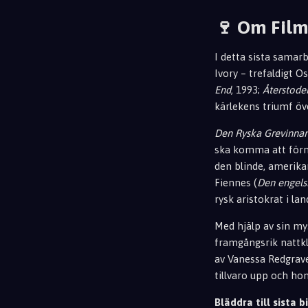
🍷 Om Fil
I detta sista sama
Ivory – trefaldigt 
End
, 1993;
Återstode
kärlekens triumf öv
Den Ryska Grevinna
ska komma att förm
den blinde, amerik
Fiennes (
Den engels
rysk aristokrat i l
Med hjälp av sin my
framgångsrik nattkl
av Vanessa Redgrave
tillvaro upp och ho
Bläddra till sista bi