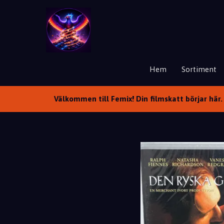
Hem
Sortiment
Välkommen till Femix! Din filmskatt börjar här. 