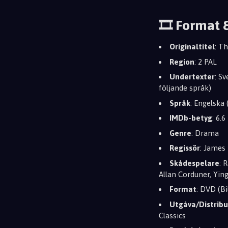
🎞️ Format 
Originaltitel
: T
Region
: 2 PAL
Undertexter
: S
följande språk)
Språk
: Engelska 
IMDb-betyg
: 6.6
Genre
: Drama
Regissör
: James 
Skådespelare
: 
Allan Corduner, Yin
Format
: DVD (B
Utgåva/Distribu
Classics