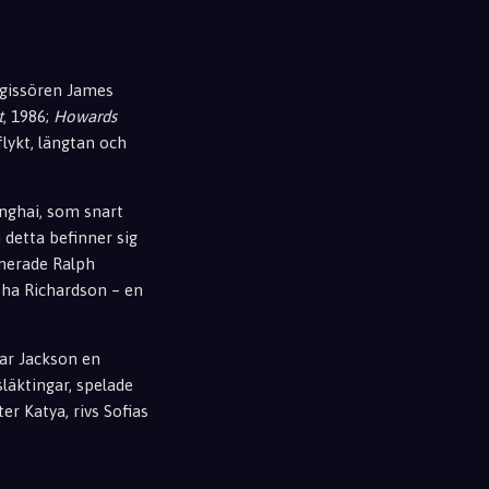
egissören James
t
, 1986;
Howards
flykt, längtan och
nghai, som snart
 detta befinner sig
inerade Ralph
asha Richardson – en
nar Jackson en
 släktingar, spelade
r Katya, rivs Sofias