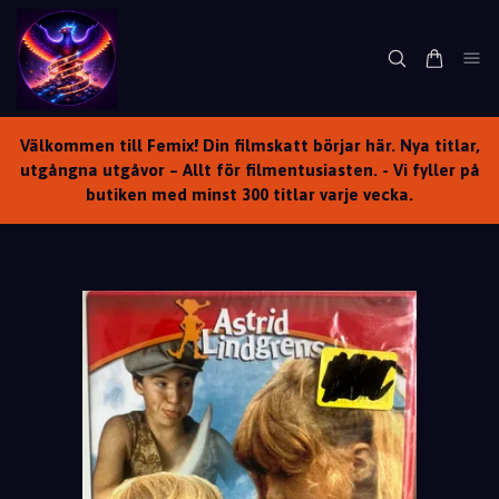
Välkommen till Femix! Din filmskatt börjar här. Nya titlar,
utgångna utgåvor – Allt för filmentusiasten. - Vi fyller på
butiken med minst 300 titlar varje vecka.