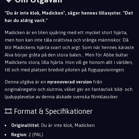
"Du är inte klok, Madicken", säger hennes lillasyster. "Det
har du aldrig varit."
Madicken är en liten sjuåring med ett mycket stort hjärta,
men hon kan inte tåla orättvisa och vrånga människor. Då
blir Madickens hjärta svart och argt. Som när hennes käraste
Alva börjar gråta på den stora balen... Men för Abbe bultar
Madickens stora, lilla hjärta. Hon vill ge honom allt i världen,
till och med platsen bredvid piloten på flyguppvisningen.
Denna utgåva är en
nyrenoverad version
från
originalnegativ och slutmix, vilket ger en fantastisk bild- och
ljudupplevelse av denna älskade svenska filmklassiker.
🎞️ Format & Specifikationer
Originaltitel
: Du är inte klok, Madicken
Region
: 2 (PAL)