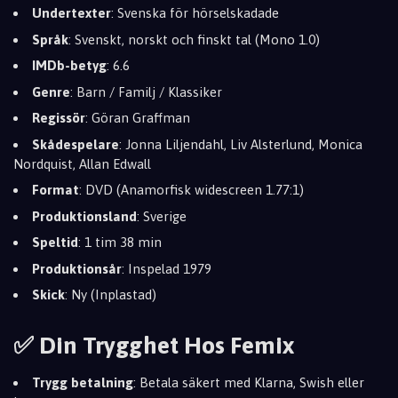
Undertexter
: Svenska för hörselskadade
Språk
: Svenskt, norskt och finskt tal (Mono 1.0)
IMDb-betyg
: 6.6
Genre
: Barn / Familj / Klassiker
Regissör
: Göran Graffman
Skådespelare
: Jonna Liljendahl, Liv Alsterlund, Monica
Nordquist, Allan Edwall
Format
: DVD (Anamorfisk widescreen 1.77:1)
Produktionsland
: Sverige
Speltid
: 1 tim 38 min
Produktionsår
: Inspelad 1979
Skick
: Ny (Inplastad)
✅ Din Trygghet Hos Femix
Trygg betalning
: Betala säkert med Klarna, Swish eller