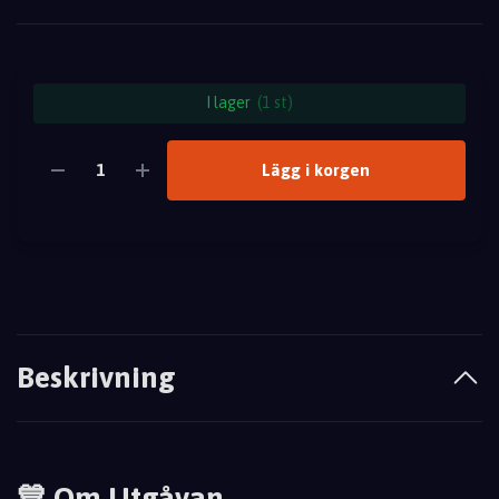
I lager
(1 st)
Lägg i korgen
Beskrivning
💙 Om Utgåvan