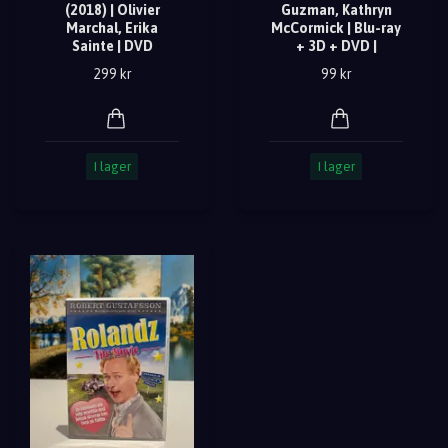
(2018) | Olivier
Guzman, Kathryn
Marchal, Erika
McCormick | Blu-ray
Sainte | DVD
+ 3D + DVD |
299 kr
99 kr
I lager
I lager