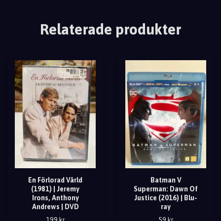
Relaterade produkter
En Förlorad Värld
Batman V
(1981) | Jeremy
Superman: Dawn Of
Irons, Anthony
Justice (2016) | Blu-
Andrews | DVD
ray
199 kr
59 kr