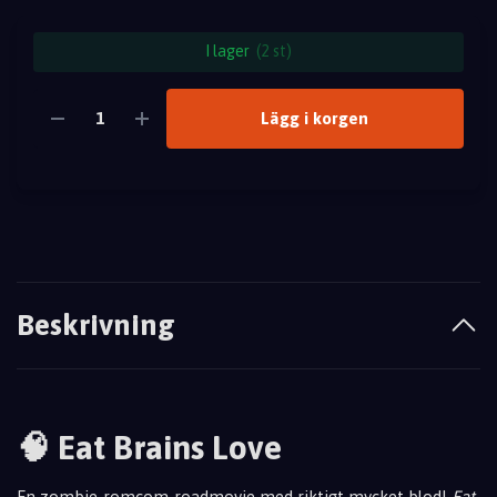
I lager
(2 st)
Lägg i korgen
Beskrivning
🧠 Eat Brains Love
En zombie-romcom-roadmovie med riktigt mycket blod!
Eat