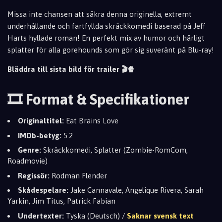
Missa inte chansen att säkra denna originella, extremt
underhållande och fartfyllda skräckkomedi baserad på Jeff
Harts hyllade roman! En perfekt mix av humor och härligt
splatter för alla gorehounds som gör sig suveränt på Blu-ray!
Bläddra till sista bild för trailer 🎬🍿
🎞️ Format & Specifikationer
Originaltitel:
Eat Brains Love
IMDb-betyg:
5.2
Genre:
Skräckkomedi, Splatter (Zombie-RomCom,
Roadmovie)
Regissör:
Rodman Flender
Skådespelare:
Jake Cannavale, Angelique Rivera, Sarah
Yarkin, Jim Titus, Patrick Fabian
Undertexter:
Tyska (Deutsch) /
Saknar svensk text