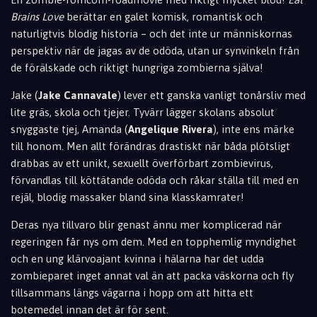
Brains Love
berättar en galet komisk, romantisk och
naturligtvis blodig historia – och det inte ur människornas
perspektiv när de jagas av de odöda, utan ur synvinkeln från
de förälskade och riktigt hungriga zombierna själva!
Jake (
Jake Cannavale
) lever ett ganska vanligt tonårsliv med
lite gräs, skola och tjejer. Tyvärr lägger skolans absolut
snyggaste tjej, Amanda (
Angelique Rivera
), inte ens märke
till honom. Men allt förändras drastiskt när båda plötsligt
drabbas av ett unikt, sexuellt överförbart zombievirus,
förvandlas till köttätande odöda och råkar ställa till med en
rejäl, blodig massaker bland sina klasskamrater!
Deras nya tillvaro blir genast ännu mer komplicerad när
regeringen får nys om dem. Med en topphemlig myndighet
och en ung klärvoajant kvinna i hälarna har det udda
zombieparet inget annat val än att packa väskorna och fly
tillsammans längs vägarna i hopp om att hitta ett
botemedel innan det är för sent.