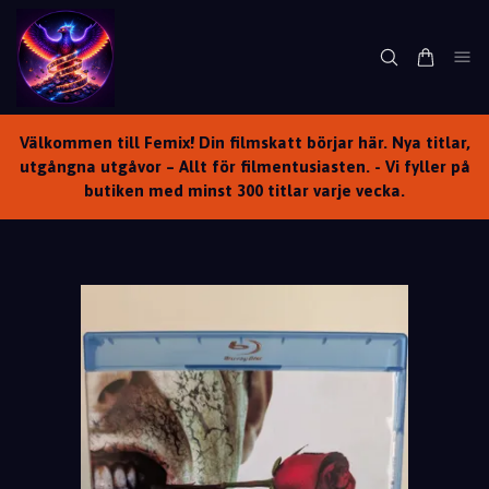
Välkommen till Femix! Din filmskatt börjar här. Nya titlar,
utgångna utgåvor – Allt för filmentusiasten. - Vi fyller på
butiken med minst 300 titlar varje vecka.