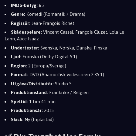
IMDb-betyg:
6.3
Genre:
Komedi (Romantik / Drama)
Regissör:
Jean-François Richet
Skådespelare:
Vincent Cassel, François Cluzet, Lola Le
Lann, Alice Isaaz
Undertexter:
Svenska, Norska, Danska, Finska
Ljud:
Franska (Dolby Digital 5.1)
Region:
2 (Europa/Sverige)
Format:
DVD (Anamorfisk widescreen 2.35:1)
Utgåva/Distributör:
Studio S
Produktionsland:
Frankrike / Belgien
Speltid:
1 tim 41 min
Produktionsår:
2015
Skick:
Ny (Inplastad)