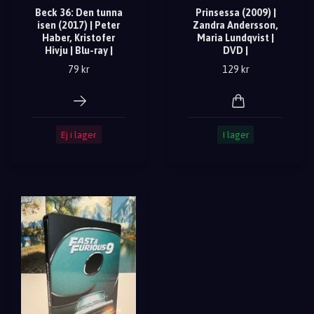
Beck 36: Den tunna
Prinsessa (2009) |
isen (2017) | Peter
Zandra Andersson,
Haber, Kristofer
Maria Lundqvist |
Hivju | Blu-ray |
DVD |
79 kr
129 kr
Ej i lager
I lager