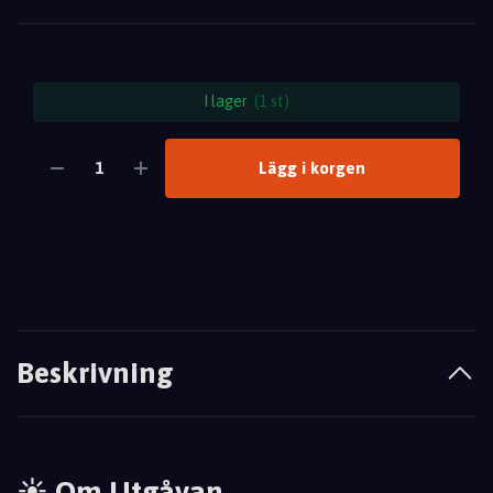
I lager
(1 st)
Lägg i korgen
Beskrivning
☀️ Om Utgåvan