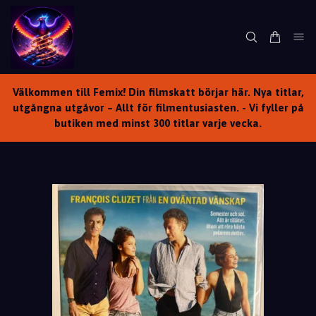
Välkommen till Femix! Din filmskatt börjar här. Nya titlar,
utgångna utgåvor – Allt för filmentusiasten. - Vi fyller på
butiken med minst 300 titlar varje vecka.