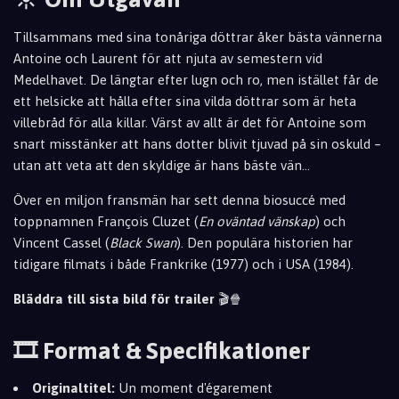
Tillsammans med sina tonåriga döttrar åker bästa vännerna
Antoine och Laurent för att njuta av semestern vid
Medelhavet. De längtar efter lugn och ro, men istället får de
ett helsicke att hålla efter sina vilda döttrar som är heta
villebråd f
ör alla killar. Värst av allt är det för Antoine som
snart misstänker att hans dotter blivit tjuvad på sin oskuld –
utan at
t veta att den skyldige är hans bäste vän…
Över en miljon fransmän har sett denna biosuccé med
toppnamnen François Cluzet (
En oväntad vänskap
) och
Vincent Cassel (
Black Swan
). Den populära historien har
tidigare filmats i både Frankrike (19
77) och i USA (1984).
Bläddra till sista bild för trailer
🎬🍿
🎞️ Format & Specifikationer
Originaltitel:
Un moment d'égarement