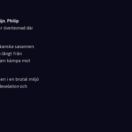
ijn
,
Philip
ör överlevnad där
ikanska savannen.
 långt från
iljen kämpa mot
n i en brutal miljö
 Revelation
och