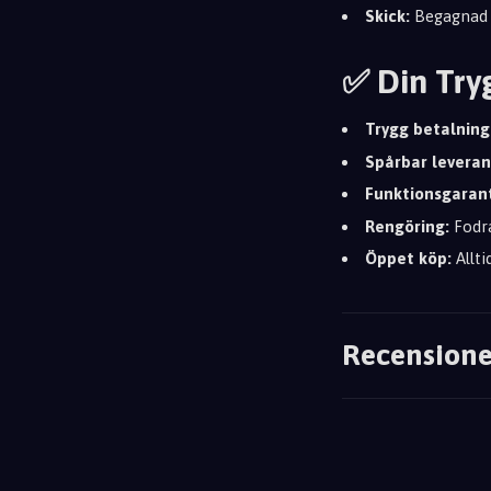
Skick:
Begagnad i
✅ Din Try
Trygg betalning
Spårbar leveran
Funktionsgarant
Rengöring:
Fodra
Öppet köp:
Allti
Recensione