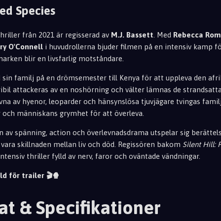
ed Species
riller från 2021 är regisserad av
M.J. Bassett
. Med
Rebecca Rom
rry O'Connell
i huvudrollerna bjuder filmen på en intensiv kamp f
arken blir en livsfarlig motståndare.
 sin familj på en drömsemester till Kenya för att uppleva den afr
ibil attackeras av en noshörning och välter lämnas de strandsatta
ivna av hyenor, leoparder och hänsynslösa tjuvjägare tvingas fam
 och människans grymhet för att överleva.
av spänning, action och överlevnadsdrama utspelar sig berättelse
n vara skillnaden mellan liv och död. Regissören bakom
Silent Hill:
ntensiv thriller fylld av nerv, faror och oväntade vändningar.
ld för trailer 🎬🍿
at & Specifikationer