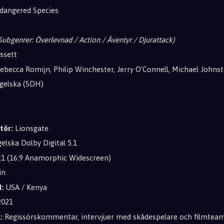
dangered Species
Subgenrer: Överlevnad / Action / Äventyr / Djurattack)
ssett
ebecca Romijn, Philip Winchester, Jerry O'Connell, Michael Johnst
gelska (SDH)
tör:
Lionsgate
elska Dolby Digital 5.1
:1 (16:9 Anamorphic Widescreen)
in
:
USA / Kenya
021
:
Regissörskommentar, intervjuer med skådespelare och filmtea