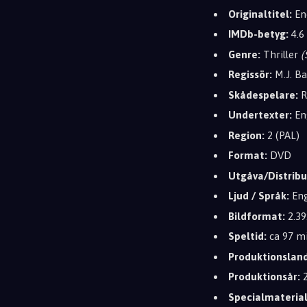
Originaltitel:
En
IMDb-betyg:
4.6
Genre:
Thriller
(
Regissör:
M.J. Ba
Skådespelare:
R
Undertexter:
En
Region:
2 (PAL)
Format:
DVD
Utgåva/Distribu
Ljud / Språk:
Eng
Bildformat:
2.39
Speltid:
ca 97 m
Produktionsland
Produktionsår:
2
Specialmaterial