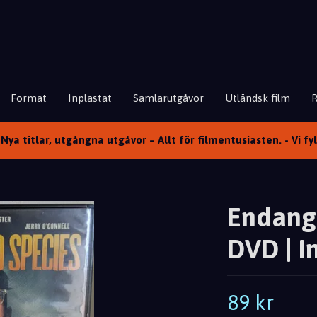
Format
Inplastat
Samlarutgåvor
Utländsk film
Nya titlar, utgångna utgåvor – Allt för filmentusiasten. - Vi fy
Endange
DVD | I
89 kr