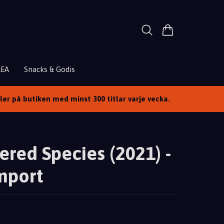
REA
Snacks & Godis
ller på butiken med minst 300 titlar varje vecka.
red Species (2021) -
mport