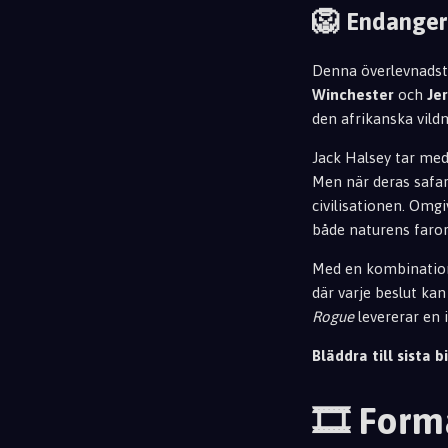
🦁
Endanger
Denna överlevnadsth
Winchester
och
Je
den afrikanska vildm
Jack Halsey tar med
Men när deras safar
civilisationen. Omg
både naturens faror
Med en kombination 
där varje beslut ka
Rogue
levererar en i
Bläddra till sista bi
🎞️ Form