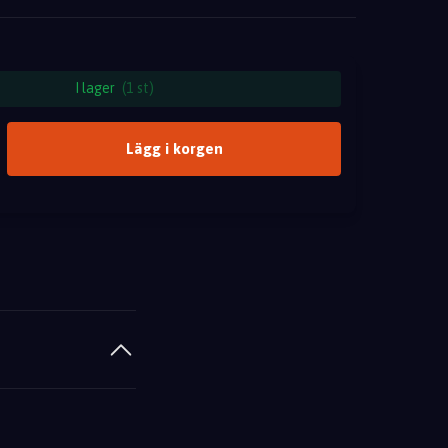
I lager
(1 st)
Lägg i korgen