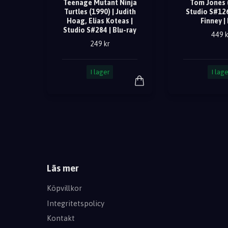
Teenage Mutant Ninja
Tom Jones (
Turtles (1990) | Judith
Studio S#126
Hoag, Elias Koteas |
Finney |
Studio S#284 | Blu-ray
449 k
249 kr
I lager
I lage
Läs mer
Köpvillkor
Integritetspolicy
Kontakt