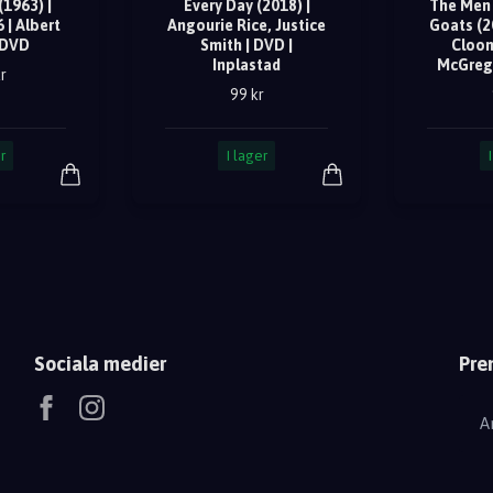
1963) |
Every Day (2018) |
The Men 
 | Albert
Angourie Rice, Justice
Goats (2
 DVD
Smith | DVD |
Cloon
Inplastad
McGrego
r
99 kr
r
I lager
Sociala medier
Pre