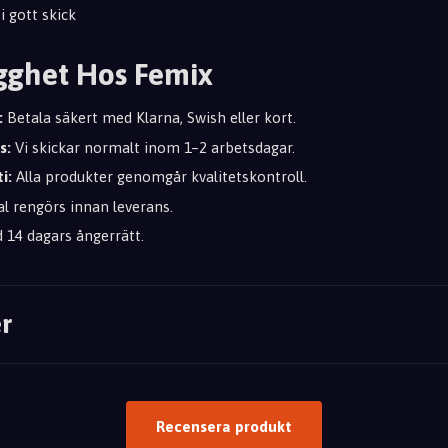
 gott skick
gghet Hos Femix
:
Betala säkert med Klarna, Swish eller kort.
s:
Vi skickar normalt inom 1–2 arbetsdagar.
i:
Alla produkter genomgår kvalitetskontroll.
l rengörs innan leverans.
d 14 dagars ångerrätt.
r
Recensera produkt