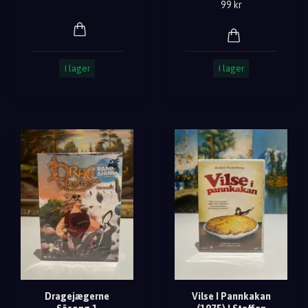
99 kr
I lager
I lager
Dragejægerne
Vilse I Pannkakan