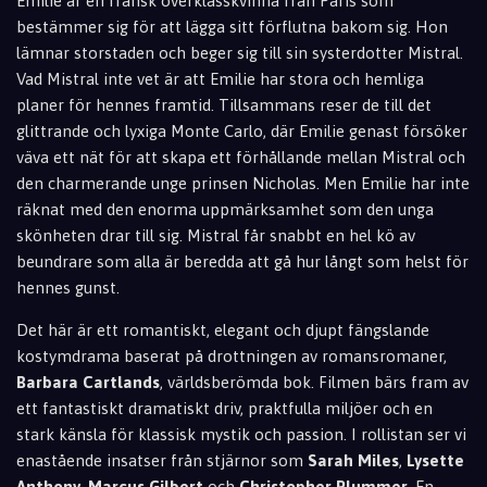
Emilie är en fransk överklasskvinna från Paris som
bestämmer sig för att lägga sitt förflutna bakom sig. Hon
lämnar storstaden och beger sig till sin systerdotter Mistral.
Vad Mistral inte vet är att Emilie har stora och hemliga
planer för hennes framtid. Tillsammans reser de till det
glittrande och lyxiga Monte Carlo, där Emilie genast försöker
väva ett nät för att skapa ett förhållande mellan Mistral och
den charmerande unge prinsen Nicholas. Men Emilie har inte
räknat med den enorma uppmärksamhet som den unga
skönheten drar till sig. Mistral får snabbt en hel kö av
beundrare som alla är beredda att gå hur långt som helst för
hennes gunst.
Det här är ett romantiskt, elegant och djupt fängslande
kostymdrama baserat på drottningen av romansromaner,
Barbara Cartlands
, världsberömda bok. Filmen bärs fram av
ett fantastiskt dramatiskt driv, praktfulla miljöer och en
stark känsla för klassisk mystik och passion. I rollistan ser vi
enastående insatser från stjärnor som
Sarah Miles
,
Lysette
Anthony
,
Marcus Gilbert
och
Christopher Plummer
. En