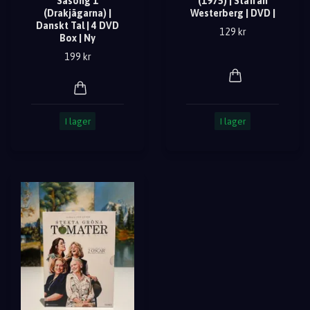
Säsong 1
(1975) | Staffan
(Drakjägarna) |
Westerberg | DVD |
Danskt Tal | 4 DVD
129 kr
Box | Ny
199 kr
I lager
I lager