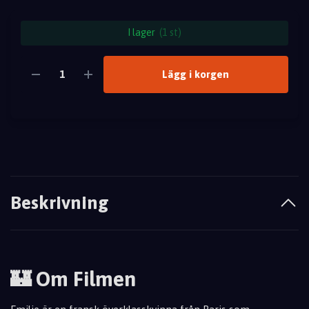
I lager
(1 st)
Lägg i korgen
Beskrivning
🏰 Om Filmen