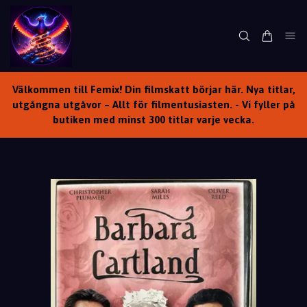
Välkommen till Femix! Din filmskatt börjar här. Nya titlar,
utgångna utgåvor – Allt för filmentusiasten. - Vi fyller på
butiken med minst 300 titlar varje vecka.