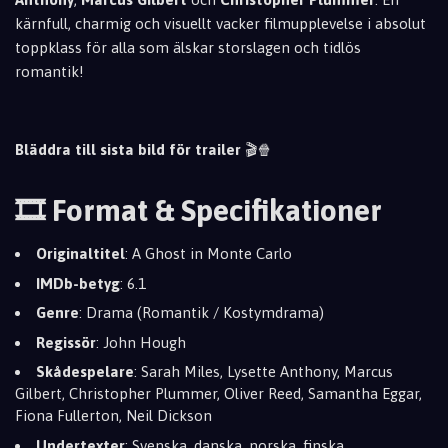
kärnfull, charmig och visuellt vacker filmupplevelse i absolut
toppklass för alla som älskar storslagen och tidlös
romantik!
Bläddra till sista bild för trailer
🎬🍿
🎞️ Format & Specifikationer
Originaltitel
: A Ghost in Monte Carlo
IMDb-betyg
: 6.1
Genre
: Drama (Romantik / Kostymdrama)
Regissör
: John Hough
Skådespelare
: Sarah Miles, Lysette Anthony, Marcus
Gilbert, Christopher Plummer, Oliver Reed, Samantha Eggar,
Fiona Fullerton, Neil Dickson
Undertexter
: Svenska, danska, norska, finska