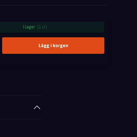
I lager
(1 st)
Lägg i korgen