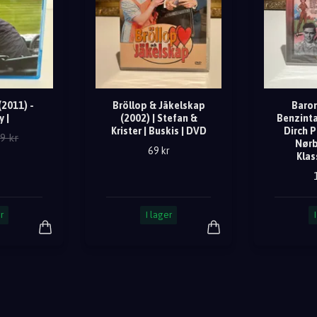
2011) -
Bröllop & Jäkelskap
Baron
y |
(2002) | Stefan &
Benzinta
Krister | Buskis | DVD
Dirch P
9 kr
Nørb
69 kr
Klas
r
I lager