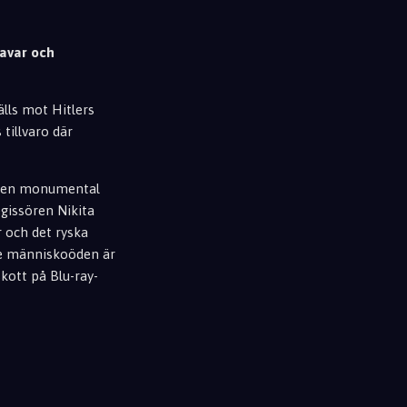
ravar och
lls mot Hitlers
 tillvaro där
r en monumental
egissören Nikita
r och det ryska
nde människoöden är
skott på Blu-ray-