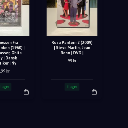
essen Fra
Rosa Pantern 2 (2009)
nken (1960) |
| Steve Martin, Jean
asser, Ghita
Reno | DVD |
y | Dansk
99 kr
siker | Ny
199 kr
I lager
I lager