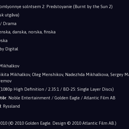
tomlyonnye solntsem 2: Predstoyanie (Burnt by the Sun 2)
isk utgåva)
m / Drama
venska, danska, norska, finska
yska
by Digital
 Mikhalkov
Nikita Mikhalkov, Oleg Menshikov, Nadezhda Mikhalkova, Sergey M
fremov
 (1080p High Definition / 2.35:1 / BD-25: Single Layer Discs)
tör
: Noble Entertainment / Golden Eagle / Atlantic Film AB
d
: Ryssland
2010 (© 2010 Golden Eagle. Design © 2010 Atlantic Film AB.)