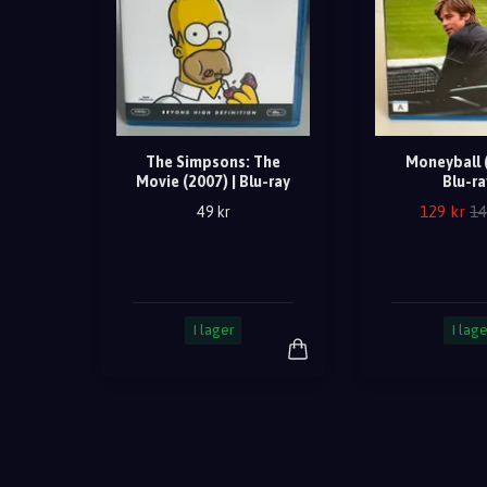
The Simpsons: The
Moneyball (
Movie (2007) | Blu-ray
Blu-ra
129 kr
14
49 kr
I lager
I lage