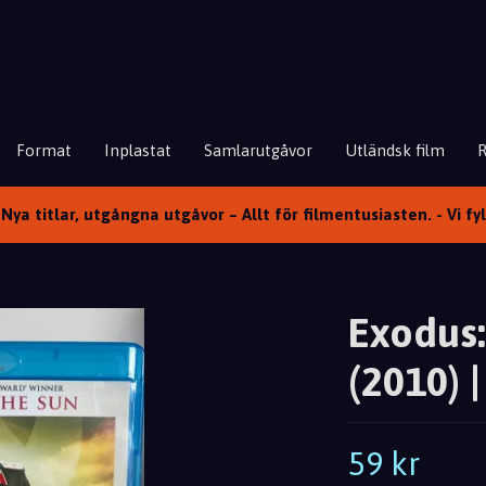
Format
Inplastat
Samlarutgåvor
Utländsk film
Nya titlar, utgångna utgåvor – Allt för filmentusiasten. - Vi fy
Exodus:
(2010) |
59 kr