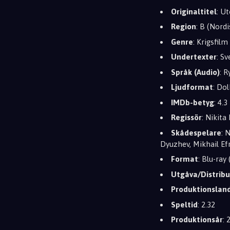
Originaltitel
: U
Region
: B (Nord
Genre
: Krigsfil
Undertexter
: S
Språk (Audio)
: R
Ljudformat
: Dol
IMDb-betyg
: 4.3
Regissör
: Nikita
Skådespelare
: 
Dyuzhev, Mikhail E
Format
: Blu-ray
Utgåva/Distribu
Produktionslan
Speltid
: 2.32
Produktionsår
: 