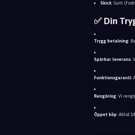
Skick
: Gott (Fodr
✅ Din Try
Trygg betalning
: B
Spårbar leverans
: 
Funktionsgaranti
:
Rengöring
: Vi reng
Öppet köp
: Alltid 