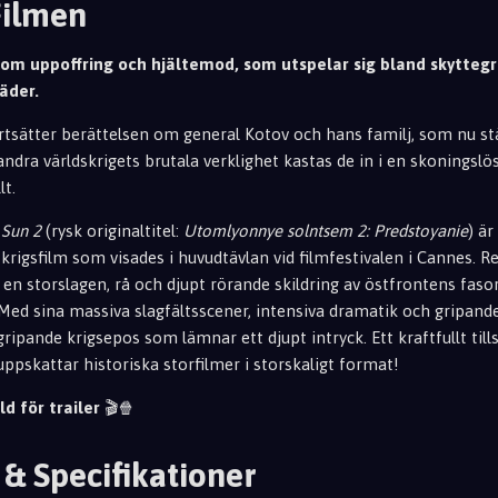
Filmen
s om uppoffring och hjältemod, som utspelar sig bland skytteg
äder.
rtsätter berättelsen om general Kotov och hans familj, som nu stä
ndra världskrigets brutala verklighet kastas de in i en skoningslös
lt.
 Sun 2
(rysk originaltitel:
Utomlyonnye solntsem 2: Predstoyanie
) ä
 krigsfilm som visades i huvudtävlan vid filmfestivalen i Cannes. R
 en storslagen, rå och djupt rörande skildring av östfrontens faso
 Med sina massiva slagfältsscener, intensiva dramatik och gripa
gripande krigsepos som lämnar ett djupt intryck. Ett kraftfullt till
uppskattar historiska storfilmer i storskaligt format!
ld för trailer
🎬🍿
 & Specifikationer