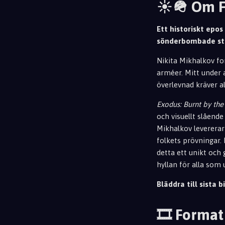
☀️🪖 Om 
Ett historiskt epo
sönderbombade st
Nikita Mikhalkov fo
arméer. Mitt under a
överlevnad kräver al
Exodus: Burnt by the
och visuellt slående
Mikhalkov levererar
folkets prövningar.
detta ett unikt och 
hyllan för alla som 
Bläddra till sista bi
🎞️ Format