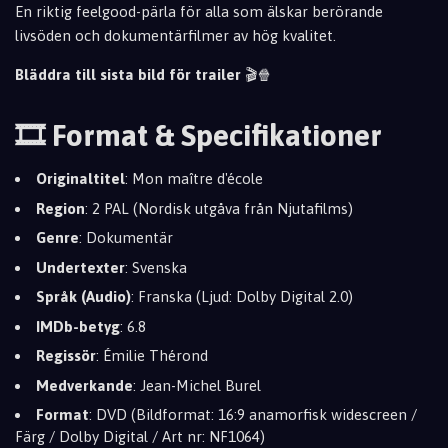
En riktig feelgood-pärla för alla som älskar berörande
livsöden och dokumentärfilmer av hög kvalitet.
Bläddra till sista bild för trailer
🎬🍿
🎞️ Format & Specifikationer
Originaltitel
: Mon maître d'école
Region
: 2 PAL (Nordisk utgåva från Njutafilms)
Genre
: Dokumentär
Undertexter
: Svenska
Språk (Audio)
: Franska (Ljud: Dolby Digital 2.0)
IMDb-betyg
: 6.8
Regissör
: Émilie Thérond
Medverkande
: Jean-Michel Burel
Format
: DVD (Bildformat: 16:9 anamorfisk widescreen /
Färg / Dolby Digital / Art nr: NF1064)