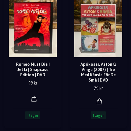
Romeo Must Die |
Aprikoser, Aston &
Jet Li | Snapcase
Vinga (2007) | Tre
Edition | DVD
Med Känsla För De
Små | DVD
99 kr
79 kr
I lager
I lager