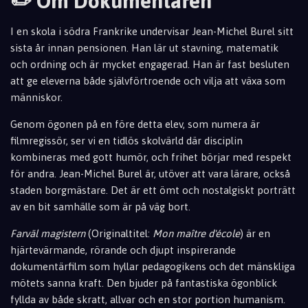
✏️ Om Dokumentären
I en skola i södra Frankrike undervisar Jean-Michel Burel sitt
sista år innan pensionen. Han lär ut stavning, matematik
och ordning och är mycket engagerad. Han är fast besluten
att ge eleverna både självförtroende och vilja att växa som
människor.
Genom ögonen på en före detta elev, som numera är
filmregissör, ser vi en tidlös skolvärld där disciplin
kombineras med gott humör, och frihet börjar med respekt
för andra. Jean-Michel Burel är, utöver att vara lärare, också
staden borgmästare. Det är ett ömt och nostalgiskt porträtt
av en bit samhälle som är på väg bort.
Farväl magistern
(Originaltitel:
Mon maître d'école
) är en
hjärtevärmande, rörande och djupt inspirerande
dokumentärfilm som hyllar pedagogikens och det mänskliga
mötets sanna kraft. Den bjuder på fantastiska ögonblick
fyllda av både skratt, allvar och en stor portion humanism.