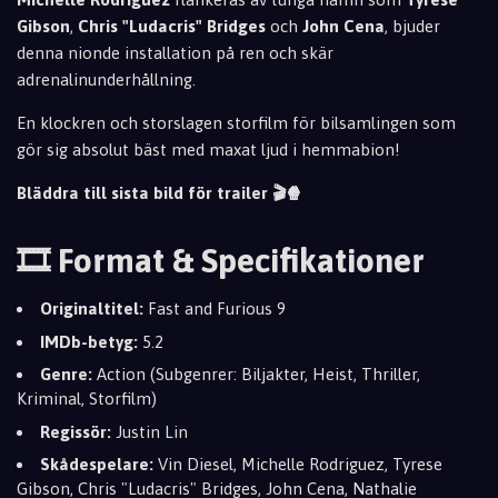
Gibson
,
Chris "Ludacris" Bridges
och
John Cena
, bjuder
denna nionde installation på ren och skär
adrenalinunderhållning.
En klockren och storslagen storfilm för bilsamlingen som
gör sig absolut bäst med maxat ljud i hemmabion!
Bläddra till sista bild för trailer 🎬🍿
🎞️ Format & Specifikationer
Originaltitel:
Fast and Furious 9
IMDb-betyg:
5.2
Genre:
Action (Subgenrer: Biljakter, Heist, Thriller,
Kriminal, Storfilm)
Regissör:
Justin Lin
Skådespelare:
Vin Diesel, Michelle Rodriguez, Tyrese
Gibson, Chris "Ludacris" Bridges, John Cena, Nathalie