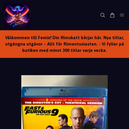
Välkommen till Femix! Din filmskatt börjar här. Nya titlar,
utgångna utgåvor – Allt för filmentusiasten. - Vi fyller på
butiken med minst 300 titlar varje vecka.