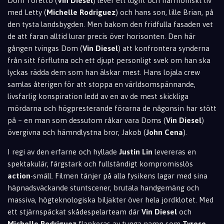
Dom Toretto (
Vin Diesel
) lever ett lugnt och harmoniskt liv
med Letty (
Michelle Rodriguez
) och hans son, lille Brian, på
den tysta landsbygden. Men bakom den fridfulla fasaden vet
de att faran alltid lurar precis över horisonten. Den här
gången tvingas Dom (
Vin Diesel
) att konfrontera synderna
från sitt förflutna och ett djupt personligt svek om han ska
lyckas rädda dem som han älskar mest. Hans lojala crew
samlas återigen för att stoppa en världsomspännande,
livsfarlig konspiration ledd av en av de mest skickliga
mördarna och högpresterande förarna de någonsin har stött
på – en man som dessutom råkar vara Doms (
Vin Diesel
)
övergivna och hämndlystna bror, Jakob (
John Cena
).
I regi av den erfarne och hyllade
Justin Lin
levereras en
spektakulär, färgstark och fullständigt kompromisslös
action
-smäll. Filmen tänjer på alla fysikens lagar med sina
häpnadsväckande stuntscener, brutala handgemäng och
massiva, högteknologiska biljakter över hela jordklotet. Med
ett stjärnspäckat skådespelarteam där
Vin Diesel
och
Michelle Rodriguez
flankeras av tunga namn som
Tyrese