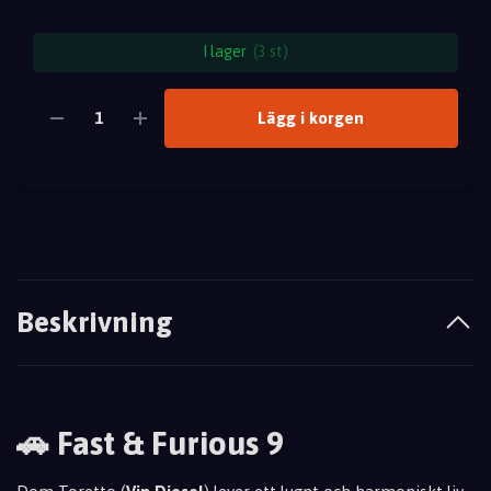
I lager
(3 st)
Lägg i korgen
Beskrivning
🚗 Fast & Furious 9