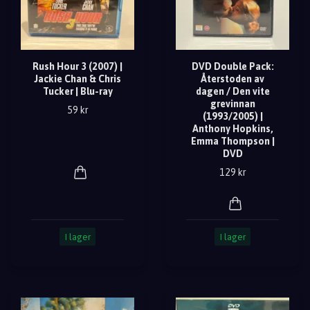
Rush Hour 3 (2007) |
DVD Double Pack:
Jackie Chan & Chris
Återstoden av
Tucker | Blu-ray
dagen / Den vite
grevinnan
59 kr
(1993/2005) |
Anthony Hopkins,
Emma Thompson |
DVD
129 kr
I lager
I lager