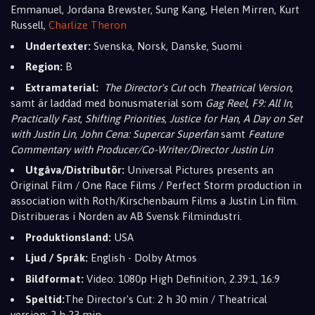
Emmanuel, Jordana Brewster, Sung Kang, Helen Mirren, Kurt
Russell,
Charlize Theron
Undertexter:
Svenska, Norsk, Danske, Suomi
Region:
B
Extramaterial:
The Director's Cut
och
Theatrical Version
,
samt är laddad med bonusmaterial som
Gag Reel
,
F9: All In
,
Practically Fast
,
Shifting Priorities
,
Justice for Han
,
A Day on Set
with Justin Lin
,
John Cena: Supercar Superfan
samt
Feature
Commentary with Producer/Co-Writer/Director Justin Lin
Utgåva/Distributör:
Universal Pictures presents an
Original Film / One Race Films / Perfect Storm production in
association with Roth/Kirschenbaum Films a Justin Lin film.
Distribueras i Norden av AB Svensk Filmindustri.
Produktionsland:
USA
Ljud / Språk:
English - Dolby Atmos
Bildformat:
Video: 1080p High Definition, 2.39:1, 16:9
Speltid:
The Director's Cut: 2 h 30 min / Theatrical
version: 2 h 23 min