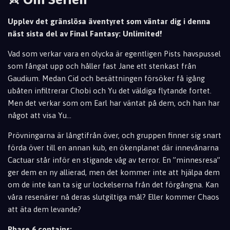
Upplev det gränslösa äventyret som väntar dig i denna
näst sista del av Final Fantasy: Unlimited!
Vad som verkar vara en olycka är egentligen Pists havspussel
som fångat upp och håller fast Jane ett stenkast från
Gaudium. Medan Cid och besättningen försöker få igång
ubåten infiltrerar Chobi och Yu det väldiga flytande fortet.
Men det verkar som om Earl har väntat på dem, och han har
något att visa Yu...
Prövningarna är långtifrån över, och gruppen finner sig snart
förda över till en annan kub, en ökenplanet där innevånarna
Cactuar står inför en stigande våg av terror. En ”minnesresa”
ger dem en ny allierad, men det kommer inte att hjälpa dem
om de inte kan ta sig ur lockelserna från det förgångna. Kan
våra resenärer nå deras slutgiltiga mål? Eller kommer Chaos
att äta dem levande?
Phase 6 contains: