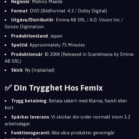
Regissör
: Mahiro Maeda
Format
: DVD (Bildformat: 4:3 / Dolby Digital)
Utgåva/Distributör
: Emina AB SRL / A.D. Vision Inc /
Gonzo Digimation
Produktionsland
: Japan
Speltid
: Approximately 75 Minutes
Produktionsår
: © 2004 (Released in Scandinavia by Emina
AB SRL)
Skick
: Ny (Inplastad)
✅ Din Trygghet Hos Femix
Trygg betalning
: Betala säkert med Klarna, Swish eller
kort.
Spårbar leverans
: Vi skickar din order normalt inom 1-2
arbetsdagar.
Funktionsgaranti
: Alla våra produkter genomgår