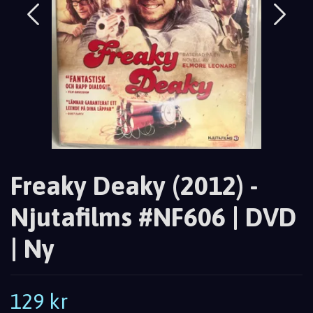
Freaky Deaky (2012) -
Njutafilms #NF606 | DVD
| Ny
129 kr