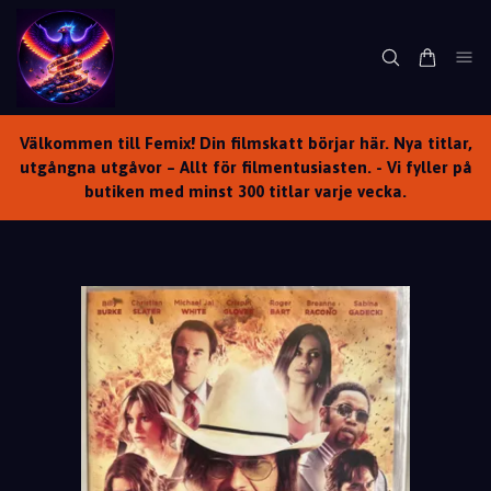
Välkommen till Femix! Din filmskatt börjar här. Nya titlar,
utgångna utgåvor – Allt för filmentusiasten. - Vi fyller på
butiken med minst 300 titlar varje vecka.