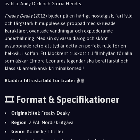
av bl.a. Andy Dick och Gloria Hendry.
Freaky Deaky
(2012) bjuder på en härligt nosta
lgisk, fartfylld
och färgstark filmupplevelse proppad med skruvade
karaktärer, oväntade vändningar och exploderande
underhållning. Med sin sylvassa dialog och skönt
avslappnade retro-attityd är detta en perfekt rulle för en
helkväll i soffan. Ett klockrent tillskott till filmhyllan för alla
som älskar Elmore Leonards legendariska berättarstil och
klassisk amerikansk kriminalkomedi!
Bläddra till sista bild för trailer
🎬🍿
🎞️ Format & Specifikationer
Originaltitel
: Freaky Deaky
Region
: 2 PAL Nordisk utgåva
Genre
: Komedi / Thriller