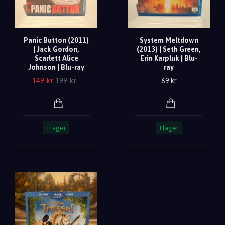
Panic Button (2011)
System Meltdown
| Jack Gordon,
(2013) | Seth Green,
Scarlett Alice
Erin Karpluk | Blu-
Johnson | Blu-ray
ray
149 kr
199 kr
69 kr
I lager
I lager