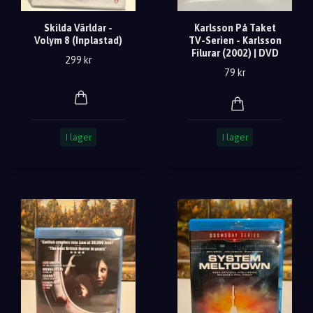
Skilda Världar -
Karlsson På Taket
Volym 8 (Inplastad)
TV-Serien - Karlsson
Filurar (2002) | DVD
299 kr
79 kr
I lager
I lager