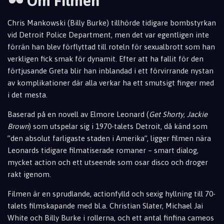
🕶️ Om Filmen
Chris Mankowski (Billy Burke) tillhörde tidigare bombstyrkan
vid Detroit Police Department, men det var egentligen inte
förrän han blev förflyttad till roteln för sexualbrott som han
verkligen fick smak för dynamit. Efter att ha fallit för den
förtjusande Greta blir han inblandad i ett förvirrande nystan
av komplikationer där alla verkar ha ett smutsigt finger med
i det mesta.
Baserad på en novell av Elmore Leonard (
Get Shorty
,
Jackie
Brown
) som utspelar sig i 1970-talets Detroit, då känd som
”den absolut farligaste staden i Amerika”, ligger filmen nära
Leonards tidigare filmatiserade romaner – smart dialog,
mycket action och ett utseende som osar disco och droger
rakt igenom.
Filmen är en sprudlande, actionfylld och sexig hyll
ning till 70-
talets filmskapande med bl.a. Christian Slater, Michael Jai
White och Billy Burke i rollerna, och ett antal finfina cameos