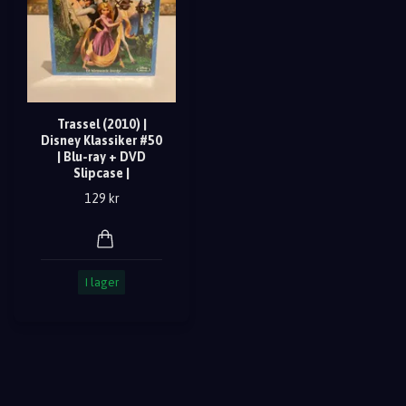
Trassel (2010) |
Disney Klassiker #50
| Blu-ray + DVD
Slipcase |
129 kr
I lager