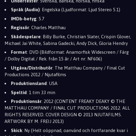
Undertexter
: Svenska, danska, norska, finska
Språk (Audio)
: Engelska (Ljudformat: Ljud Stereo 5.1)
IMDb-betyg
: 5.7
Regissör
: Charles Matthau
Skådespelare
: Billy Burke, Christian Slater, Crispin Glover,
Michael Jai White, Sabina Gadecki, Andy Dick, Gloria Hendry
Format
: DVD (Bildformat: Anamorfisk Widescreen / Färg
/ Dolby Digital / Rek. från 15 år / Art nr: NF606)
Utgåva/Distributör
: The Matthau Company / Final Cut
Productions 2012 / Njutafilms
Produktionsland
: USA
Speltid
: 1 tim 33 min
Produktionsår
: 2012 (CONTENT FREAKY DEAKY © THE
MATTHAU COMPANY / FINAL CUT PRODUCTIONS 2012. ALL
RIGHTS RESERVED. COVER DESIGN © 2013 NJUTAFILMS.
ARTWORK BY M. FREIJ 2013)
Skick
: Ny (Helt oöppnad, oanvänd och fortfarande kvar i