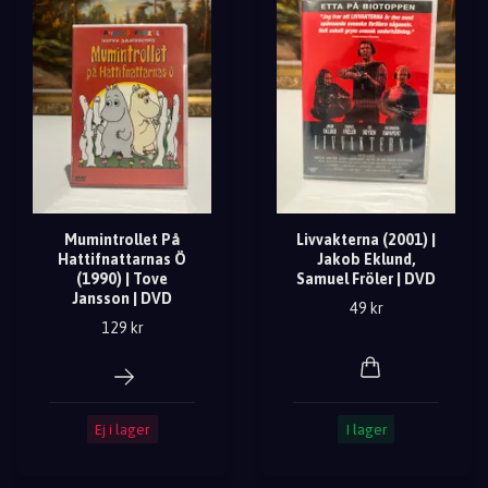
Mumintrollet På
Livvakterna (2001) |
Hattifnattarnas Ö
Jakob Eklund,
(1990) | Tove
Samuel Fröler | DVD
Jansson | DVD
49 kr
129 kr
Ej i lager
I lager