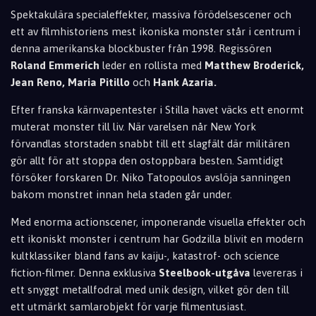
Spektakulära specialeffekter, massiva förödelsescener och
ett av filmhistoriens mest ikoniska monster står i centrum i
denna amerikanska blockbuster från 1998. Regissören
Roland Emmerich
leder en rollista med
Matthew Broderick,
Jean Reno, Maria Pitillo
och
Hank Azaria.
Efter franska kärnvapentester i Stilla havet väcks ett enormt
muterat monster till liv. När varelsen når New York
förvandlas storstaden snabbt till ett slagfält där militären
gör allt för att stoppa den ostoppbara besten. Samtidigt
försöker forskaren Dr. Niko Tatopoulos avslöja sanningen
bakom monstret innan hela staden går under.
Med enorma actionscener, imponerande visuella effekter och
ett ikoniskt monster i centrum har Godzilla blivit en modern
kultklassiker bland fans av kaiju-, katastrof- och science
fiction-filmer. Denna exklusiva
Steelbook-utgåva
levereras i
ett snyggt metallfodral med unik design, vilket gör den till
ett utmärkt samlarobjekt för varje filmentusiast.