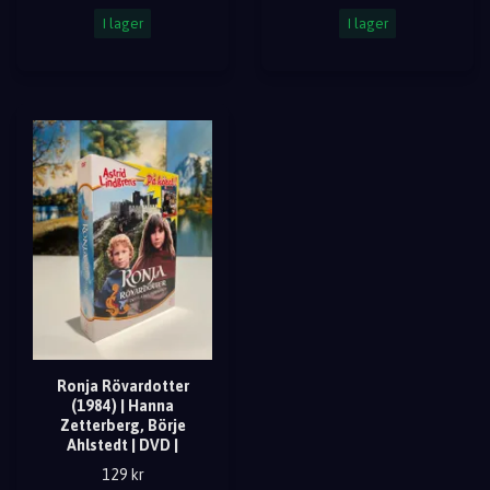
I lager
I lager
Ronja Rövardotter
(1984) | Hanna
Zetterberg, Börje
Ahlstedt | DVD |
129 kr