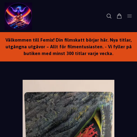
Välkommen till Femix! Din filmskatt börjar här. Nya titlar,
utgångna utgåvor – Allt för filmentusiasten. - Vi fyller på
butiken med minst 300 titlar varje vecka.