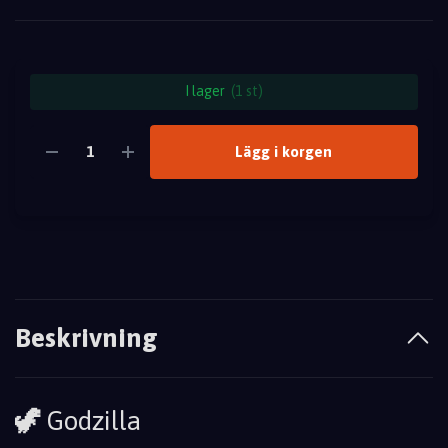
I lager
(1 st)
Lägg i korgen
Beskrivning
🦖
Godzilla