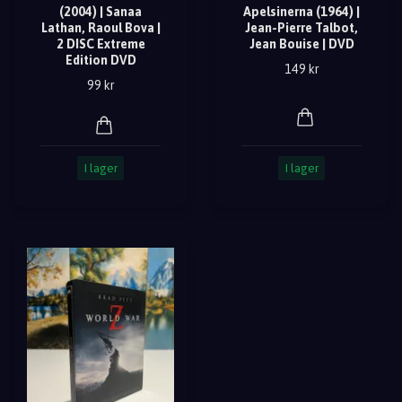
(2004) | Sanaa
Apelsinerna (1964) |
Lathan, Raoul Bova |
Jean-Pierre Talbot,
2 DISC Extreme
Jean Bouise | DVD
Edition DVD
149 kr
99 kr
I lager
I lager