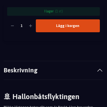
I lager
(1 st)
Lägg i korgen
Beskrivning
🚢 Hallonbåtsflyktingen