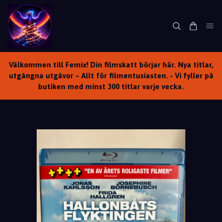
Välkommen till Femix! Din filmskatt börjar här. Nya titlar,
utgångna utgåvor – Allt för filmentusiasten. - Vi fyller på
butiken med minst 300 titlar varje vecka.