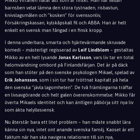
Mikko Virtanen hatar allt som är finskt. Han har sedan
barnsben velat lämna den stora tystnaden, risbastun,
knivslagsmålen och ”kosken” för svenssonliv,
Försäkringskassan, kylskåpskall fil och ABBA. Han är helt
enkelt en svensk man fångad i en finsk kropp.
I denna underbara, smarta och hjärtevärmande skruvade
komedi – mästerligt regisserad av
Leif Lindblom
– gestaltas
Mikko av en helt lysande
Jonas Karlsson
, vars liv tar en total
helomvändning ombord på Finlandsfärjan. Det är på däck
som han stöter på den svenske psykologen Mikael, spelad av
Erik Johansson
, som i sin tur har tröttnat kapitalt på hela
den svenska ”jävla lagomheten”. De två främlingarna träffar
en livsavgörande och helt galen överenskommelse: Mikko får
överta Mikaels identitet och kan äntligen påbörja sitt nya liv
som äkta helyllesvensk.
Nu återstår bara ett litet problem – han måste snabbt lära
känna sin nya, intet ont anande svenska familj. Kaoset är ett
faktum när han ska navigera relationen till sin nya,