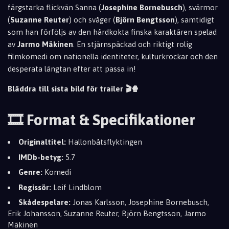
färgstarka flickvän Sanna (
Josephine Bornebusch
), svärmor
(
Suzanne Reuter
) och svåger (
Björn Bengtsson
), samtidigt
som han förföljs av den hårdkokta finska karaktären spelad
av
Jarmo Mäkinen
. En stjärnspäckad och riktigt rolig
filmkomedi om nationella identiteter, kulturkrockar och den
desperata längtan efter att passa in!
Bläddra till sista bild för trailer 🎬🍿
🎞️ Format & Specifikationer
Originaltitel:
Hallonbåtsflyktingen
IMDb-betyg:
5.7
Genre:
Komedi
Regissör:
Leif Lindblom
Skådespelare:
Jonas Karlsson, Josephine Bornebusch,
Erik Johansson, Suzanne Reuter, Björn Bengtsson, Jarmo
Mäkinen