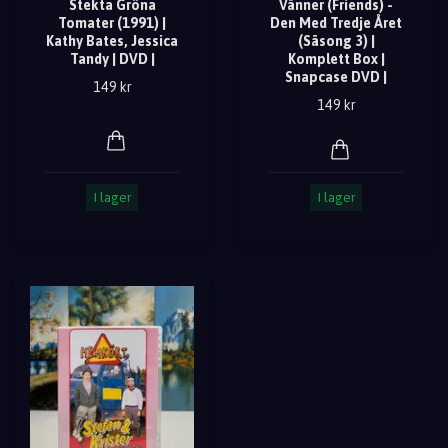
Stekta Gröna
Vänner (Friends) -
Tomater (1991) |
Den Med Tredje Året
Kathy Bates, Jessica
(Säsong 3) |
Tandy | DVD |
Komplett Box |
Snapcase DVD |
149 kr
149 kr
I lager
I lager