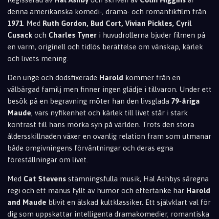
denna amerikanska komedi-, drama- och romantikfilm från
1971
. Med
Ruth Gordon, Bud Cort, Vivian Pickles, Cyril
Cusack
och
Charles Tyner
i huvudrollerna bjuder filmen på
en varm, originell och tidlös berättelse om vänskap, kärlek
och livets mening.
Den unge och dödsfixerade
Harold
kommer från en
välbärgad familj men finner ingen glädje i tillvaron. Under ett
besök på en begravning möter han den livsglada
79-åriga
Maude
, vars nyfikenhet och kärlek till livet står i stark
kontrast till hans mörka syn på världen. Trots den stora
åldersskillnaden växer en ovanlig relation fram som utmanar
både omgivningens förväntningar och deras egna
föreställningar om livet.
Med
Cat Stevens
stämningsfulla musik, Hal Ashbys säregna
regi och ett manus fyllt av humor och eftertanke har
Harold
and Maude
blivit en älskad kultklassiker. Ett självklart val för
dig som uppskattar intelligenta dramakomedier, romantiska