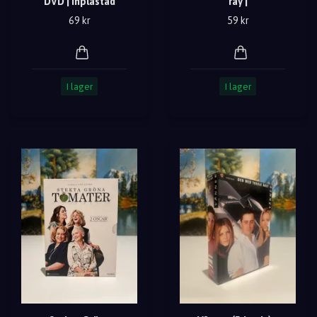
DVD | Inplastad
ray |
69 kr
59 kr
I lager
I lager