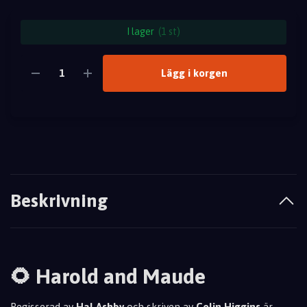
I lager
(1 st)
Lägg i korgen
Beskrivning
🌻 Harold and Maude
Regisserad av
Hal Ashby
och skriven av
Colin Higgins
är