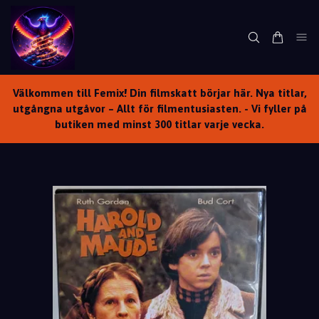
Välkommen till Femix! Din filmskatt börjar här. Nya titlar,
utgångna utgåvor – Allt för filmentusiasten. - Vi fyller på
butiken med minst 300 titlar varje vecka.