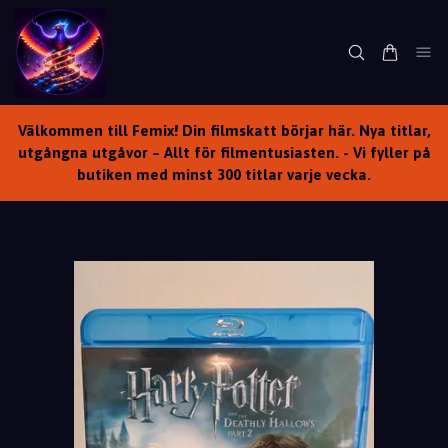
Välkommen till Femix! Din filmskatt börjar här. Nya titlar,
utgångna utgåvor – Allt för filmentusiasten. - Vi fyller på
butiken med minst 300 titlar varje vecka.