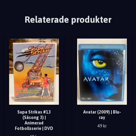
Relaterade produkter
Supa Strikas #13
Avatar (2009) | Blu-
(Säsong 3) |
ray
Animerad
49 kr
Fotbollsserie | DVD