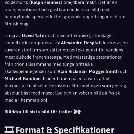
Voldemorts (
Ralph Fiennes
) ohejdbara makt. Det är en
mörk, emotionell och gastkramande resa fylld med
banbrytande specialeffekter, gripande uppoffringar och ren
filmisk magi.
I regi av
David Yates
och med ett ikoniskt, storslaget
soundtrack komponerat av
Alexandre Desplat
, levereras en
suverän storfilm som sätter en perfekt punkt för världens
mest älskade franchisesaga. Med mästerliga prestationer
från trion tillsammans med tunga brittiska
skådespelarlegender som
Alan Rickman
,
Maggie Smith
och
Michael Gambon
, bjuder filmen på en oöverträffad
biokänsla. En absolut hörnsten i filmsamlingen som gör sig
absolut bäst med maxat ljud och knivskarp bild på fysisk
media i hemmabion!
Bläddra till sista bild för trailer 🎬🍿
🎞️ Format & Specifikationer