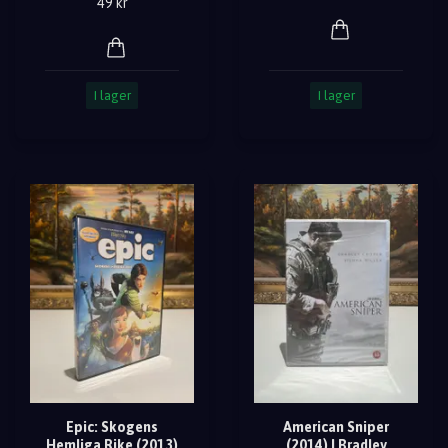
49 kr
I lager
I lager
Epic: Skogens
American Sniper
Hemliga Rike (2013)
(2014) | Bradley