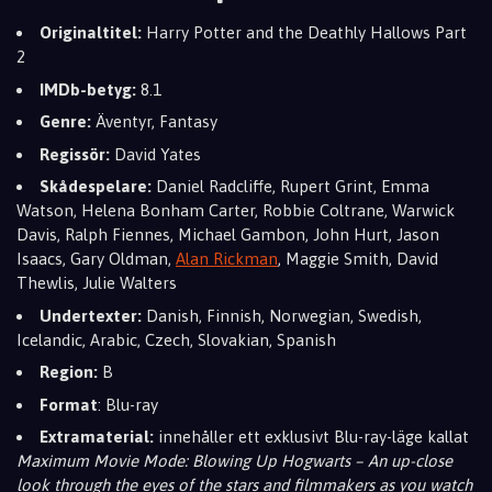
Originaltitel:
Harry Potter and the Deathly Hallows Part
2
IMDb-betyg:
8.1
Genre:
Äventyr, Fantasy
Regissör:
David Yates
Skådespelare:
Daniel Radcliffe, Rupert Grint, Emma
Watson, Helena Bonham Carter, Robbie Coltrane, Warwick
Davis, Ralph Fiennes, Michael Gambon, John Hurt, Jason
Isaacs, Gary Oldman,
Alan Rickman
, Maggie Smith, David
Thewlis, Julie Walters
Undertexter:
Danish, Finnish, Norwegian, Swedish,
Icelandic, Arabic, Czech, Slovakian, Spanish
Region:
B
Format
: Blu-ray
Extramaterial:
innehåller ett exklusivt Blu-ray-läge kallat
Maximum Movie Mode: Blowing Up Hogwarts – An up-close
look through the eyes of the stars and filmmakers as you watch