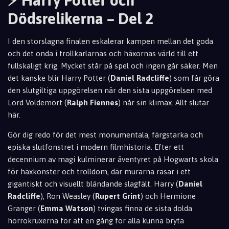
⚡ Harry Potter och
Dödsrelikerna – Del 2
I den storslagna finalen eskalerar kampen mellan det goda
och det onda i trollkarlarnas och häxornas värld till ett
fullskaligt krig. Mycket står på spel och ingen går säker. Men
det kanske blir Harry Potter (
Daniel Radcliffe
) som får göra
den slutgiltiga uppgörelsen när den sista uppgörelsen med
Lord Voldemort (
Ralph Fiennes
) når sin klimax. Allt slutar
här.
Gör dig redo för det mest monumentala, färgstarka och
episka slutfonstret i modern filmhistoria. Efter ett
decennium av magi kulminerar äventyret på Hogwarts skola
för häxkonster och trolldom, där murarna rasar i ett
gigantiskt och visuellt bländande slagfält. Harry (
Daniel
Radcliffe
), Ron Weasley (
Rupert Grint
) och Hermione
Granger (
Emma Watson
) tvingas finna de sista dolda
horrokruxerna för att en gång för alla kunna bryta