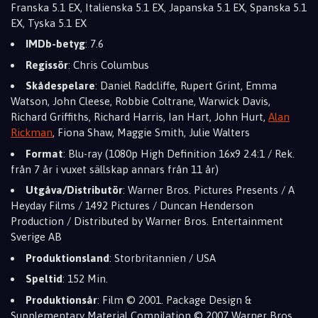
Franska 5.1 EX, Italienska 5.1 EX, Japanska 5.1 EX, Spanska 5.1
EX, Tyska 5.1 EX
IMDb-betyg
: 7.6
Regissör
: Chris Columbus
Skådespelare
: Daniel Radcliffe, Rupert Grint, Emma
Watson, John Cleese, Robbie Coltrane, Warwick Davis,
Richard Griffiths, Richard Harris, Ian Hart, John Hurt,
Alan
Rickman
, Fiona Shaw, Maggie Smith, Julie Walters
Format
: Blu-ray (1080p High Definition 16x9 2.4:1 / Rek.
från 7 år i vuxet sällskap annars från 11 år)
Utgåva/Distributör
: Warner Bros. Pictures Presents / A
Heyday Films / 1492 Pictures / Duncan Henderson
Production / Distributed by Warner Bros. Entertainment
Sverige AB
Produktionsland
: Storbritannien / USA
Speltid
: 152 Min.
Produktionsår
: Film © 2001. Package Design &
Supplementary Material Compilation © 2007 Warner Bros.