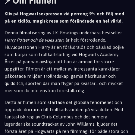
⚡ Om Filmen
Kliv på Hogwartsexpressen vid perrong 9¾ och följ med
på en tidlös, magisk resa som förändrade en hel värld.
Denna filmatisering av J.K. Rowlings underbara bestseller,
Harry Potter och de vises sten
, är helt förtrollande.
Huvudpersonen Harry är en föräldralös och oälskad pojke
som börjar som trollkarl
slärling vid Hogwarts Academy.
Ärret på pannan avslöjar att han är ämnad för större
upp
gifter. Filmen är ett myller av intressanta karaktärer,
påkostade miljöer, trol
lredskap, gamla häxritualer och
quidditch, sporten där man flyger på kvastar... och mycket
mer som du inte ens kan föreställa dig.
Detta är filmen som startade det globala fenomenet och
öppnade dörrarna till trollkarlsvärlden på vita duken. Med
fantastisk regi av Chris Columbus och det numera
legendariska soundtracket av John Williams, bjuder det
första året på Hogwarts på ren filmmagi för både stora och