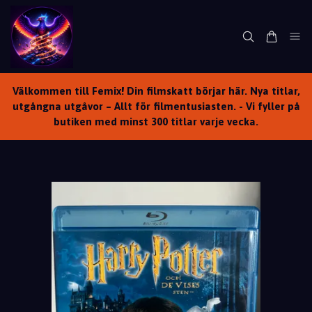
Välkommen till Femix! Din filmskatt börjar här. Nya titlar,
utgångna utgåvor – Allt för filmentusiasten. - Vi fyller på
butiken med minst 300 titlar varje vecka.